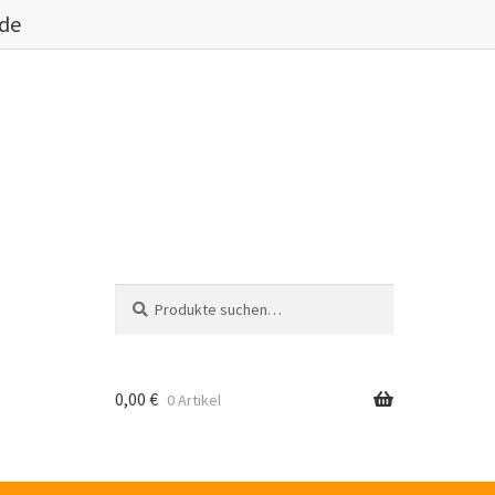
.de
Suche
Suche
nach:
0,00
€
0 Artikel