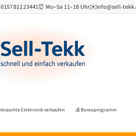

0157 811 23441
⏰ Mo–Sa 11–18 Uhr
✉️
info@sell-tekk
ebrauchte Elektronik verkaufen
💰 Bonusprogramm