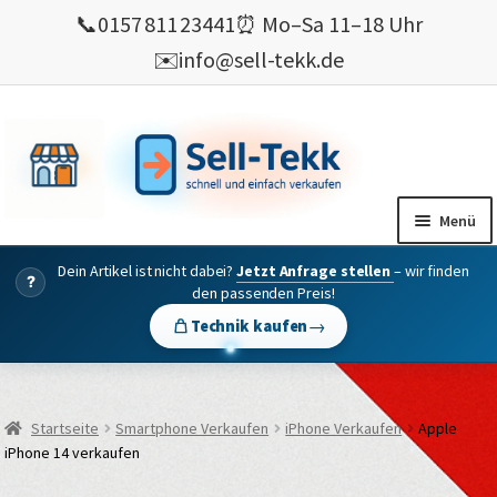
📞
0157 811 23441
⏰ Mo–Sa 11–18 Uhr
✉️
info@sell-tekk.de
Zur
Zum
Navigation
Inhalt
springen
springen
Menü
Dein Artikel ist nicht dabei?
Jetzt Anfrage stellen
– wir finden
Mein Konto
?
den passenden Preis!
Alles Ankauf
→
Technik kaufen
verkaufen
Gebrauchte Elektronik verkaufen
Startseite
Smartphone Verkaufen
iPhone Verkaufen
Apple
💰 Bonusprogramm
iPhone 14 verkaufen
Wie’s geht ?