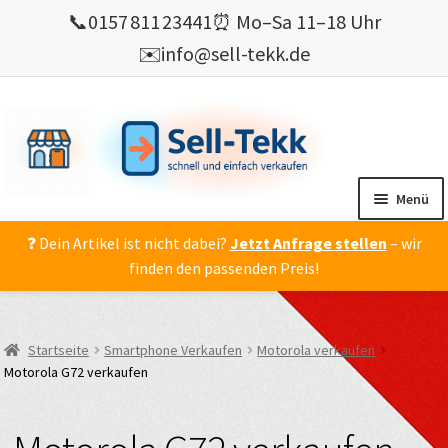
📞
0157 811 23441
⏰ Mo–Sa 11–18 Uhr
✉️
info@sell-tekk.de
Zur
Zum
Navigation
Inhalt
springen
springen
Menü
❓ Dein Artikel ist nicht dabei?
Jetzt Anfrage stellen
– wir
Mein Konto
finden den passenden Preis!
Alles Ankauf
verkaufen
Startseite
Smartphone Verkaufen
Motorola verkaufen
Gebrauchte Elektronik verkaufen
Motorola G72 verkaufen
💰 Bonusprogramm
Wie’s geht ?