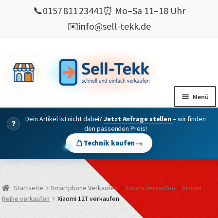
📞
0157 811 23441
⏰ Mo–Sa 11–18 Uhr
✉️
info@sell-tekk.de
Zur
Zum
Navigation
Inhalt
springen
springen
Menü
Dein Artikel ist nicht dabei?
Jetzt Anfrage stellen
– wir finden
Mein Konto
?
den passenden Preis!
Alles Ankauf
→
Technik kaufen
verkaufen
Gebrauchte Elektronik verkaufen
Startseite
Smartphone Verkaufen
Xiaomi Verkaufen
Xiaomi
💰 Bonusprogramm
Reihe verkaufen
Xiaomi 12T verkaufen
Wie’s geht ?