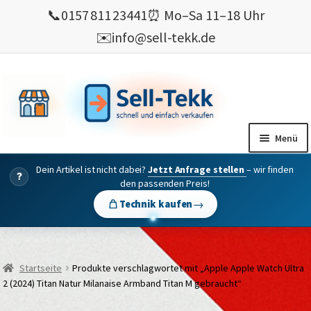
📞
0157 811 23441
⏰ Mo–Sa 11–18 Uhr
✉️
info@sell-tekk.de
Zur
Zum
Navigation
Inhalt
springen
springen
Menü
Dein Artikel ist nicht dabei?
Jetzt Anfrage stellen
– wir finden
Mein Konto
?
den passenden Preis!
Alles Ankauf
→
Technik kaufen
verkaufen
Gebrauchte Elektronik verkaufen
Startseite
Produkte verschlagwortet mit „Apple Apple Watch Ultra
💰 Bonusprogramm
2 (2024) Titan Natur Milanaise Armband Titan M gebraucht“
Wie’s geht ?