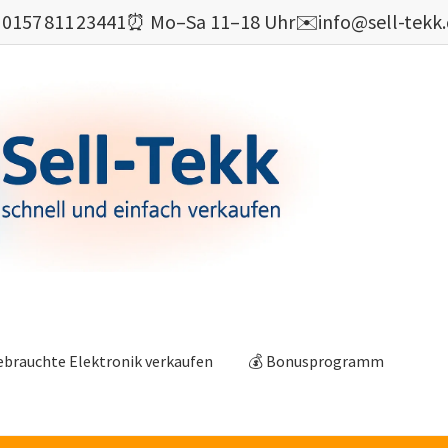

0157 811 23441
⏰ Mo–Sa 11–18 Uhr
✉️
info@sell-tekk
ebrauchte Elektronik verkaufen
💰 Bonusprogramm