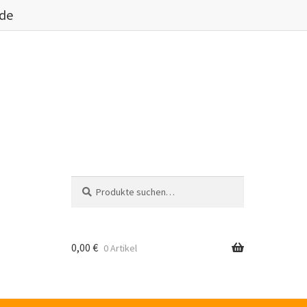
.de
Suche
Suche
nach:
0,00
€
0 Artikel