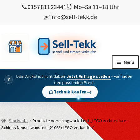
📞
0157 811 23441
⏰ Mo–Sa 11–18 Uhr
✉️
info@sell-tekk.de
Zur
Zum
Navigation
Inhalt
springen
springen
Menü
Dein Artikel ist nicht dabei?
Jetzt Anfrage stellen
– wir finden
Mein Konto
?
den passenden Preis!
Alles Ankauf
→
Technik kaufen
verkaufen
Gebrauchte Elektronik verkaufen
Startseite
Produkte verschlagwortet mit „LEGO Architecture -
💰 Bonusprogramm
Schloss Neuschwanstein (21063) LEGO verkaufen“
Wie’s geht ?