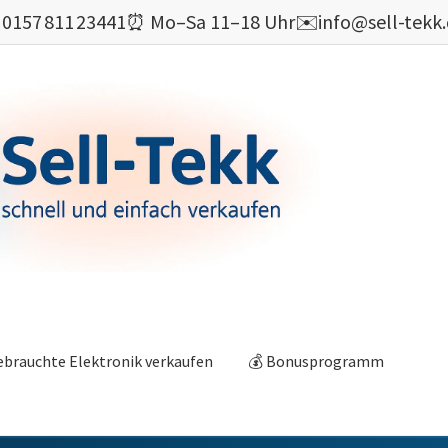

0157 811 23441
⏰ Mo–Sa 11–18 Uhr
✉️
info@sell-tekk
ebrauchte Elektronik verkaufen
💰 Bonusprogramm