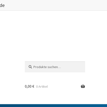
.de
Suche
Suche
nach:
0,00
€
0 Artikel