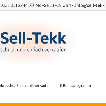

0157 811 23441
⏰ Mo–Sa 11–18 Uhr
✉️
info@sell-tekk
ebrauchte Elektronik verkaufen
💰 Bonusprogramm