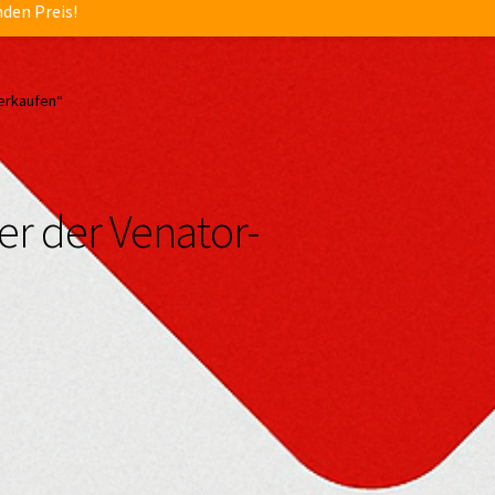
nden Preis!
verkaufen“
er der Venator-