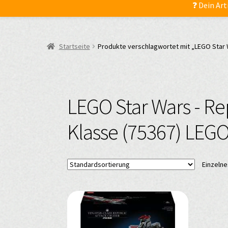
❓ Dein Art
Startseite
Produkte verschlagwortet mit „LEGO Star W
LEGO Star Wars - Re
Klasse (75367) LEG
Einzelne