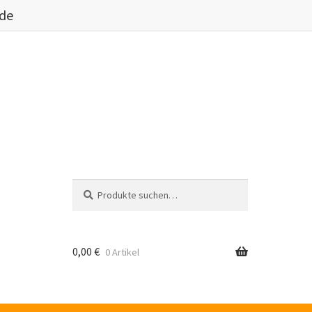
.de
Suche
Suche
nach:
0,00
€
0 Artikel