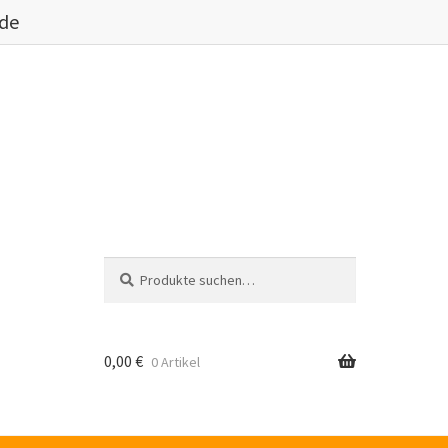
.de
Suche
Suche
nach:
0,00
€
0 Artikel