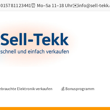

0157 811 23441
⏰ Mo–Sa 11–18 Uhr
✉️
info@sell-tekk
ebrauchte Elektronik verkaufen
💰 Bonusprogramm