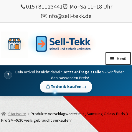
📞
0157 811 23441
⏰ Mo–Sa 11–18 Uhr
✉️
info@sell-tekk.de
Zur
Zum
Navigation
Inhalt
springen
springen
Menü
Dein Artikel ist nicht dabei?
Jetzt Anfrage stellen
– wir finden
Mein Konto
?
den passenden Preis!
Alles Ankauf
→
Technik kaufen
verkaufen
Gebrauchte Elektronik verkaufen
Startseite
Produkte verschlagwortet mit „Samsung Galaxy Buds 3
💰 Bonusprogramm
Pro SM-R630 weiß gebraucht verkaufen“
Wie’s geht ?