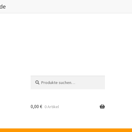
.de
Suche
Suche
nach:
0,00
€
0 Artikel