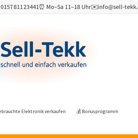

0157 811 23441
⏰ Mo–Sa 11–18 Uhr
✉️
info@sell-tekk
ebrauchte Elektronik verkaufen
💰 Bonusprogramm