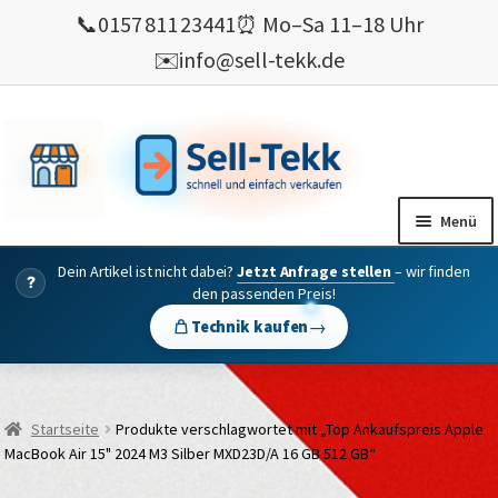
📞
0157 811 23441
⏰ Mo–Sa 11–18 Uhr
✉️
info@sell-tekk.de
Zur
Zum
Navigation
Inhalt
springen
springen
Menü
Dein Artikel ist nicht dabei?
Jetzt Anfrage stellen
– wir finden
Mein Konto
?
den passenden Preis!
Alles Ankauf
→
Technik kaufen
verkaufen
Gebrauchte Elektronik verkaufen
Startseite
Produkte verschlagwortet mit „Top Ankaufspreis Apple
💰 Bonusprogramm
MacBook Air 15" 2024 M3 Silber MXD23D/A 16 GB 512 GB“
Wie’s geht ?