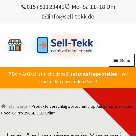
📞
0157 811 23441
⏰ Mo–Sa 11–18 Uhr
✉️
info@sell-tekk.de
Zur
Zum
Navigation
Inhalt
springen
springen
Menü
❓ Dein Artikel ist nicht dabei?
Jetzt Anfrage stellen
– wir
Mein Konto
finden den passenden Preis!
Alles Ankauf
verkaufen
Startseite
Produkte verschlagwortet mit „Top Ankaufspreis Xiaomi
Gebrauchte Elektronik verkaufen
Poco X7 Pro 256GB 8GB Grün“
💰 Bonusprogramm
Wie’s geht ?