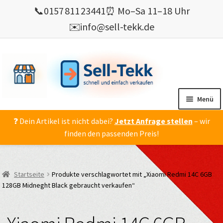
📞
0157 811 23441
⏰ Mo–Sa 11–18 Uhr
✉️
info@sell-tekk.de
Zur
Zum
Navigation
Inhalt
springen
springen
Menü
❓ Dein Artikel ist nicht dabei?
Jetzt Anfrage stellen
– wir
Mein Konto
finden den passenden Preis!
Alles Ankauf
verkaufen
Startseite
Produkte verschlagwortet mit „Xiaomi Redmi 14C 6GB
Gebrauchte Elektronik verkaufen
128GB Midneght Black gebraucht verkaufen“
💰 Bonusprogramm
Wie’s geht ?