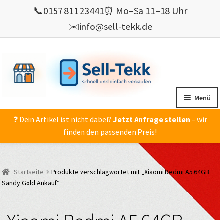
📞
0157 811 23441
⏰ Mo–Sa 11–18 Uhr
✉️
info@sell-tekk.de
Zur
Zum
Navigation
Inhalt
springen
springen
Menü
❓ Dein Artikel ist nicht dabei?
Jetzt Anfrage stellen
– wir
Mein Konto
finden den passenden Preis!
Alles Ankauf
verkaufen
Startseite
Produkte verschlagwortet mit „Xiaomi Redmi A5 64GB
Gebrauchte Elektronik verkaufen
Sandy Gold Ankauf“
💰 Bonusprogramm
Wie’s geht ?