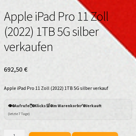
Apple iPad Pro 11 Zoll
(2022) 1TB 5G silber
verkaufen
692,50
€
Apple iPad Pro 11 Zoll (2022) 1TB 5G silber verkauf
👁️
🖱️
🛒
✅
0
Aufrufe
0
Klicks
0
Im Warenkorb
0
Verkauft
(letzte 7 Tage)
Apple