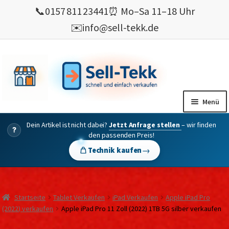
📞
0157 811 23441
⏰ Mo–Sa 11–18 Uhr
✉️
info@sell-tekk.de
Zur
Zum
Navigation
Inhalt
springen
springen
Menü
Dein Artikel ist nicht dabei?
Jetzt Anfrage stellen
– wir finden
Mein Konto
?
den passenden Preis!
Alles Ankauf
→
Technik kaufen
verkaufen
Gebrauchte Elektronik verkaufen
Startseite
Tablet Verkaufen
iPad Verkaufen
Apple iPad Pro
💰 Bonusprogramm
(2022) verkaufen
Apple iPad Pro 11 Zoll (2022) 1TB 5G silber verkaufen
Wie’s geht ?