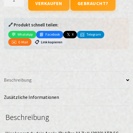
VERKAUFEN
GEBRAUCHT?
iPad
Pro
11
🔗 Produkt schnell teilen:
Zoll
(2022)
💬
📘
𝕏
📨
WhatsApp
Facebook
X
Telegram
1TB
✉️
📋
E-Mail
Link kopieren
5G
silber
verkaufen
Menge
Beschreibung
Zusätzliche Informationen
Beschreibung