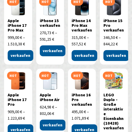
HOT
HOT
HOT
HOT
Apple
iPhone 15
iPhone 14
iPhone 15
iPhone 17
verkaufen
Pro Max
Pro
Pro Max
verkaufen
verkaufen
270,73
€
–
999,00
€
–
315,00
€
–
346,50
€
–
591,25
€
1.510,38
€
557,52
€
844,22
€
verkaufen
verkaufen
verkaufen
verkaufen
HOT
HOT
HOT
HOT
Apple
Apple
iPhone 16
LEGO
iPhone 17
iPhone Air
Pro
Duplo -
Pro
verkaufen
Große
624,98
€
–
interaktiv
909,00
€
–
495,00
€
–
802,06
€
e
1.223,69
€
1.071,89
€
Eisenbahn
(10428)
verkaufen
verkaufen
verkaufen
verkaufen