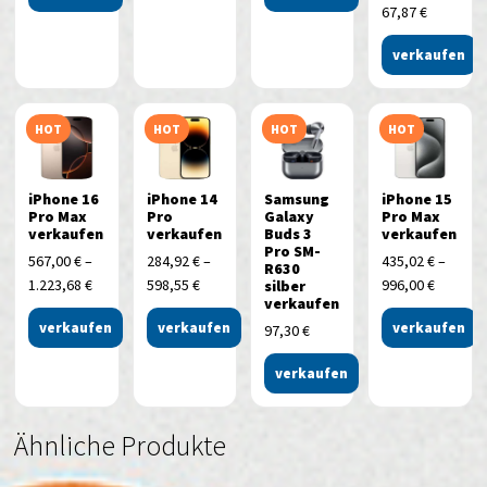
67,87
€
verkaufen
HOT
HOT
HOT
HOT
iPhone 16
iPhone 14
Samsung
iPhone 15
Pro Max
Pro
Galaxy
Pro Max
verkaufen
verkaufen
Buds 3
verkaufen
Pro SM-
567,00
€
–
284,92
€
–
435,02
€
–
R630
1.223,68
€
598,55
€
996,00
€
silber
verkaufen
verkaufen
verkaufen
verkaufen
97,30
€
verkaufen
Ähnliche Produkte