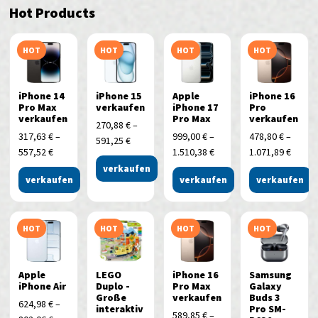
Hot Products
HOT
HOT
HOT
HOT
iPhone 14
iPhone 15
Apple
iPhone 16
Pro Max
verkaufen
iPhone 17
Pro
verkaufen
Pro Max
verkaufen
270,88
€
–
317,63
€
–
999,00
€
–
478,80
€
–
591,25
€
557,52
€
1.510,38
€
1.071,89
€
verkaufen
verkaufen
verkaufen
verkaufen
HOT
HOT
HOT
HOT
Apple
LEGO
iPhone 16
Samsung
iPhone Air
Duplo -
Pro Max
Galaxy
Große
verkaufen
Buds 3
624,98
€
–
interaktiv
Pro SM-
589,85
€
–