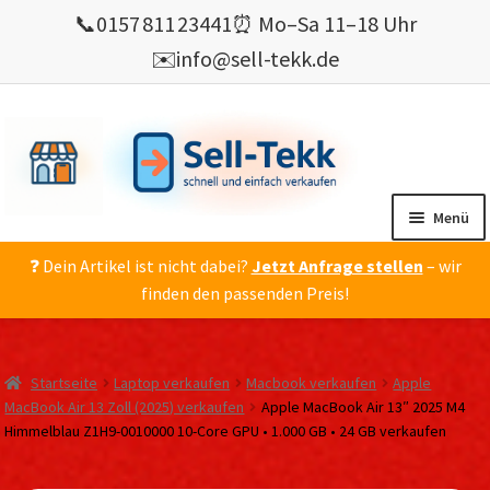
📞
0157 811 23441
⏰ Mo–Sa 11–18 Uhr
✉️
info@sell-tekk.de
Zur
Zum
Navigation
Inhalt
springen
springen
Menü
❓ Dein Artikel ist nicht dabei?
Jetzt Anfrage stellen
– wir
Mein Konto
finden den passenden Preis!
Alles Ankauf
verkaufen
Startseite
Laptop verkaufen
Macbook verkaufen
Apple
Gebrauchte Elektronik verkaufen
MacBook Air 13 Zoll (2025) verkaufen
Apple MacBook Air 13″ 2025 M4
Himmelblau Z1H9-0010000 10-Core GPU • 1.000 GB • 24 GB verkaufen
💰 Bonusprogramm
Wie’s geht ?