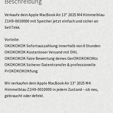
Beschreibung
GB
•
24
Verkaufe dein Apple MacBook Air 13″ 2025 M4 Himmelblau
GB
Z1H9-0010000 mit Speicher jetzt einfach und sicher an
verkaufen
SellTekk.
Menge
Vorteile:
OKOKOKOK Sofortauszahlung innerhalb von 6 Stunden
OKOKOKOK Kostenloser Versand mit DHL
OKOKOKOK Faire Bewertung deines GerOKOKOKOKts
OKOKOKOK Sicherer Datentransfer & professionelle
PrOKOKOKOKfung
Wir verkaufen dein Apple MacBook Air 13″ 2025 M4
Himmelblau Z1H9-0010000 in jedem Zustand – ob neu,
gebraucht oder defekt.