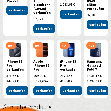
802,06
€
e
R630
1.223,68
€
Eisenbahn
silber
(10428)
verkaufen
verkaufen
verkaufen
verkaufen
97,30
€
67,87
€
verkaufen
verkaufen
HOT
HOT
HOT
HOT
iPhone 15
Apple
iPhone 13
Samsung
Pro
iPhone 17
Pro
Galaxy Z
verkaufen
Pro
verkaufen
Fold 7
378,66
€
–
909,00
€
–
217,82
€
–
1.038,17
€
–
844,22
€
1.223,69
€
413,78
€
1.434,48
€
verkaufen
verkaufen
verkaufen
verkaufen
Ähnliche Produkte