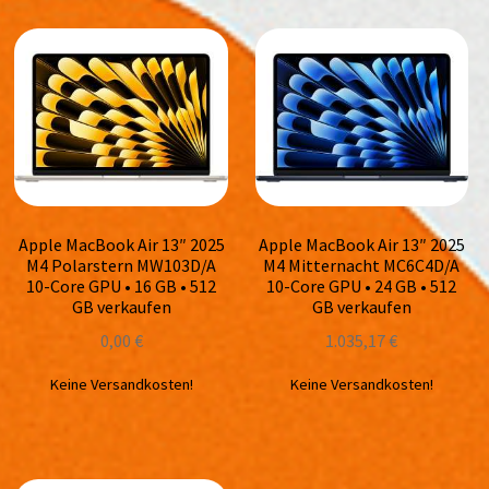
Apple MacBook Air 13″ 2025
Apple MacBook Air 13″ 2025
M4 Polarstern MW103D/A
M4 Mitternacht MC6C4D/A
10-Core GPU • 16 GB • 512
10-Core GPU • 24 GB • 512
GB verkaufen
GB verkaufen
0,00
€
1.035,17
€
Keine Versandkosten!
Keine Versandkosten!