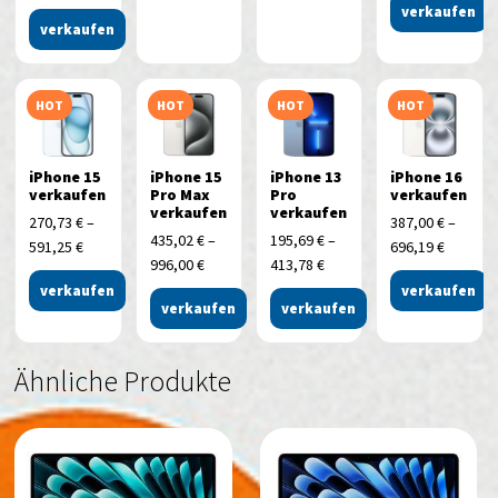
verkaufen
verkaufen
HOT
HOT
HOT
HOT
iPhone 15
iPhone 15
iPhone 13
iPhone 16
verkaufen
Pro Max
Pro
verkaufen
verkaufen
verkaufen
270,73
€
–
387,00
€
–
435,02
€
–
195,69
€
–
591,25
€
696,19
€
996,00
€
413,78
€
verkaufen
verkaufen
verkaufen
verkaufen
Ähnliche Produkte