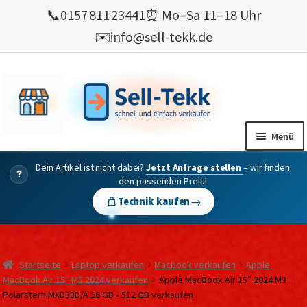
📞
0157 811 23441
⏰ Mo–Sa 11–18 Uhr
✉️
info@sell-tekk.de
Zur
Zum
Navigation
Inhalt
springen
springen
Menü
Dein Artikel ist nicht dabei?
Jetzt Anfrage stellen
– wir finden
Mein Konto
?
den passenden Preis!
Alles Ankauf
→
Technik kaufen
verkaufen
Gebrauchte Elektronik verkaufen
Startseite
Laptop verkaufen
Macbook verkaufen
Apple
💰 Bonusprogramm
MacBook Air 15″ M3 2024 verkaufen
Apple MacBook Air 15″ 2024 M3
Polarstern MXD33D/A 16 GB • 512 GB verkaufen
Wie’s geht ?