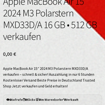
Apple MacBook Air 15″
2024 M3 Polarstern
MXD33D/A 16 GB • 512 GB
verkaufen
0,00
€
Apple MacBook Air 15″ 2024 M3 Polarstern MXD33D/A
verkaufen – schnell & sicher! Auszahlung in nur 6 Stunden
Kostenloser Versand Beste Preise in Deutschland Trusted
Shop Jetzt verkaufen und Geld erhalten!
👁️
🖱️
🛒
✅
0
Aufrufe
0
Klicks
0
Im Warenkorb
0
Verkauft