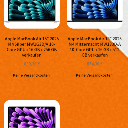
Apple MacBook Air 15″ 2025
Apple MacBook Air 13″ 2025
M4 Silber MW1G3D/A 10-
M4 Mitternacht MW133D/A
Core GPU • 16 GB • 256 GB
10-Core GPU • 16 GB • 512
verkaufen
GB verkaufen
839,30
€
874,30
€
Keine Versandkosten!
Keine Versandkosten!