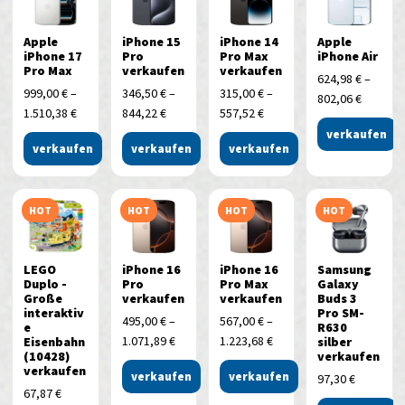
Apple
iPhone 15
iPhone 14
Apple
iPhone 17
Pro
Pro Max
iPhone Air
Pro Max
verkaufen
verkaufen
624,98
€
–
999,00
€
–
346,50
€
–
315,00
€
–
802,06
€
1.510,38
€
844,22
€
557,52
€
verkaufen
verkaufen
verkaufen
verkaufen
HOT
HOT
HOT
HOT
LEGO
iPhone 16
iPhone 16
Samsung
Duplo -
Pro
Pro Max
Galaxy
Große
verkaufen
verkaufen
Buds 3
interaktiv
Pro SM-
495,00
€
–
567,00
€
–
e
R630
1.071,89
€
1.223,68
€
Eisenbahn
silber
(10428)
verkaufen
verkaufen
verkaufen
verkaufen
97,30
€
67,87
€