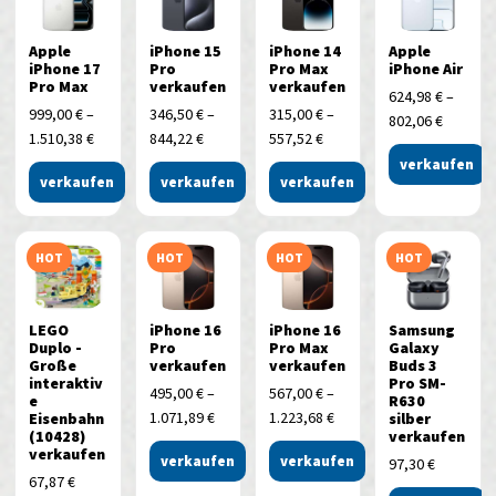
Apple
iPhone 15
iPhone 14
Apple
iPhone 17
Pro
Pro Max
iPhone Air
Pro Max
verkaufen
verkaufen
624,98
€
–
999,00
€
–
346,50
€
–
315,00
€
–
802,06
€
1.510,38
€
844,22
€
557,52
€
verkaufen
verkaufen
verkaufen
verkaufen
HOT
HOT
HOT
HOT
LEGO
iPhone 16
iPhone 16
Samsung
Duplo -
Pro
Pro Max
Galaxy
Große
verkaufen
verkaufen
Buds 3
interaktiv
Pro SM-
495,00
€
–
567,00
€
–
e
R630
1.071,89
€
1.223,68
€
Eisenbahn
silber
(10428)
verkaufen
verkaufen
verkaufen
verkaufen
97,30
€
67,87
€