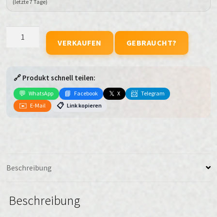
(letzte 7 Tage)
Apple
VERKAUFEN
GEBRAUCHT?
MacBook
Air
15"
🔗 Produkt schnell teilen:
2025
M4
💬
📘
𝕏
📨
WhatsApp
Facebook
X
Telegram
Himmelblau
✉️
📋
E-Mail
Link kopieren
MC7D4D/A
10-
Core
GPU
•
Beschreibung
24
GB
Beschreibung
•
512