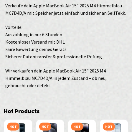
GB
Verkaufe dein Apple MacBook Air 15″ 2025 M4 Himmelblau
verkaufen
MC7D4D/A mit Speicher jetzt einfach und sicher an SellTekk.
Menge
Vorteile:
Auszahlung in nur 6 Stunden
Kostenloser Versand mit DHL
Faire Bewertung deines Geräts
Sicherer Datentransfer & professionelle Pr fung
Wir verkaufen dein Apple MacBook Air 15″ 2025 M4
Himmelblau MC7D4D/A in jedem Zustand – ob neu,
gebraucht oder defekt.
Hot Products
HOT
HOT
HOT
HOT