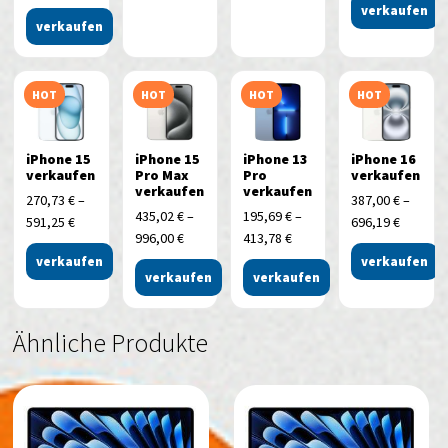
verkaufen
verkaufen
HOT
HOT
HOT
HOT
iPhone 15
iPhone 15
iPhone 13
iPhone 16
verkaufen
Pro Max
Pro
verkaufen
verkaufen
verkaufen
270,73
€
–
387,00
€
–
435,02
€
–
195,69
€
–
591,25
€
696,19
€
996,00
€
413,78
€
verkaufen
verkaufen
verkaufen
verkaufen
Ähnliche Produkte