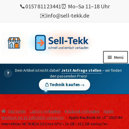
📞
0157 811 23441
⏰ Mo–Sa 11–18 Uhr
✉️
info@sell-tekk.de
Zur
Zum
Navigation
Inhalt
springen
springen
Menü
Dein Artikel ist nicht dabei?
Jetzt Anfrage stellen
– wir finden
Mein Konto
?
den passenden Preis!
Alles Ankauf
→
Technik kaufen
verkaufen
Gebrauchte Elektronik verkaufen
Startseite
Laptop verkaufen
Macbook verkaufen
Apple
💰 Bonusprogramm
MacBook Air 15 Zoll (2025) verkaufen
Apple MacBook Air 15″ 2025 M4
Himmelblau MC7D4D/A 10-Core GPU • 24 GB • 512 GB verkaufen
Wie’s geht ?