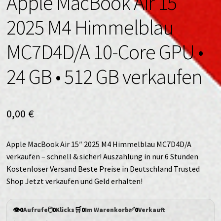
Apple MacBook Air 15″
2025 M4 Himmelblau
MC7D4D/A 10-Core GPU •
24 GB • 512 GB verkaufen
0,00
€
Apple MacBook Air 15″ 2025 M4 Himmelblau MC7D4D/A
verkaufen – schnell & sicher! Auszahlung in nur 6 Stunden
Kostenloser Versand Beste Preise in Deutschland Trusted
Shop Jetzt verkaufen und Geld erhalten!
👁️
🖱️
🛒
✅
0
Aufrufe
0
Klicks
0
Im Warenkorb
0
Verkauft