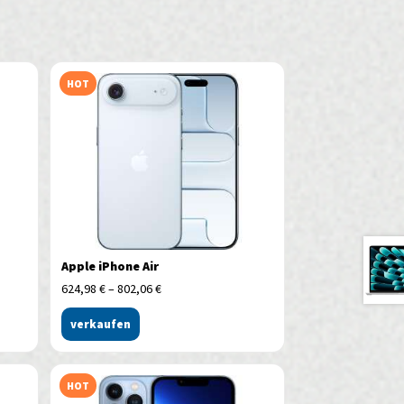
HOT
Apple iPhone Air
624,98
€
–
802,06
€
verkaufen
HOT