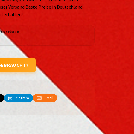
ser Versand Beste Preise in Deutschland
d erhalten!
✅
0
Verkauft
GEBRAUCHT?
📨
✉️
X
Telegram
E-Mail