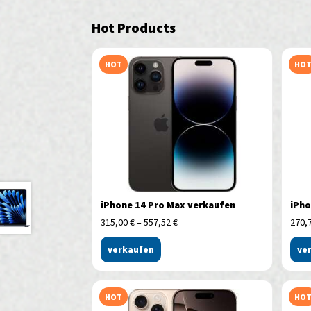
Hot Products
HOT
HO
iPhone 14 Pro Max verkaufen
iPho
315,00
€
–
557,52
€
270,
verkaufen
ve
HOT
HO