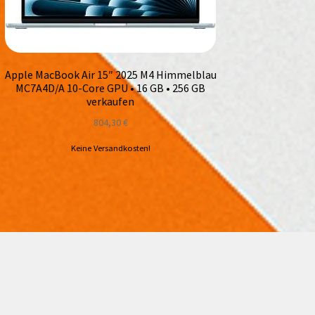
Apple MacBook Air 15″ 2025 M4 Himmelblau
MC7A4D/A 10-Core GPU • 16 GB • 256 GB
verkaufen
804,30
€
Keine Versandkosten!