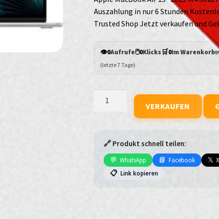
Auszahlung in nur 6 Stunden Kostenlo
Trusted Shop Jetzt verkaufen und Gel
👁️
🖱️
🛒
0
Aufrufe
0
Klicks
0
Im Warenkorb
(letzte 7 Tage)
Apple
VERKAUFEN
MacBook
Air
15"
2025
🔗 Produkt schnell teilen:
M4
💬
📘
𝕏
WhatsApp
Facebook
Silber
📋
Link kopieren
MC6J4D/A
10-
Core
GPU