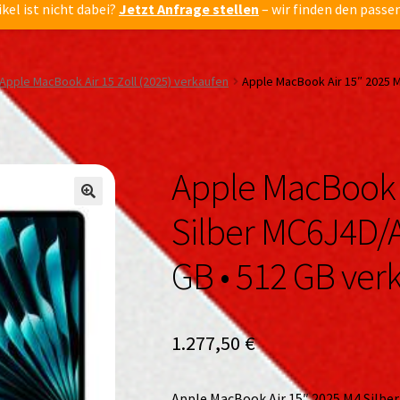
ikel ist nicht dabei?
Jetzt Anfrage stellen
– wir finden den passe
Apple MacBook Air 15 Zoll (2025) verkaufen
Apple MacBook Air 15″ 2025 M
Apple MacBook 
🔍
🔍
Silber MC6J4D/A
GB • 512 GB ver
1.277,50
€
Apple MacBook Air 15″ 2025 M4 Silber