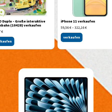
 Duplo - Große interaktive
iPhone 11 verkaufen
nbahn (10428) verkaufen
59,56
€
–
322,16
€
7
€
verkaufen
rkaufen