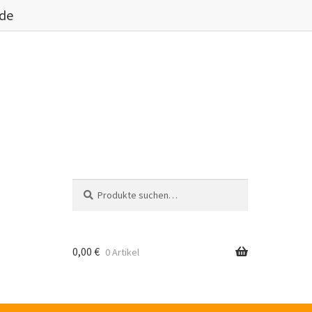
.de
Suche
Suche
nach:
0,00
€
0 Artikel