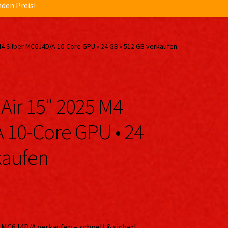
nden Preis!
4 Silber MC6J4D/A 10-Core GPU • 24 GB • 512 GB verkaufen
Air 15″ 2025 M4
 10-Core GPU • 24
kaufen
 MC6J4D/A verkaufen – schnell & sicher!