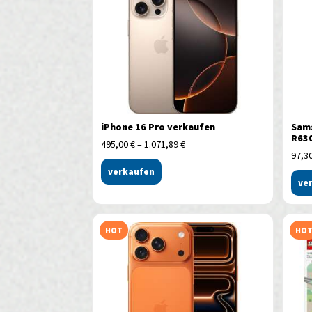
iPhone 16 Pro verkaufen
Sams
R630
495,00
€
–
1.071,89
€
97,3
verkaufen
ve
HOT
HO