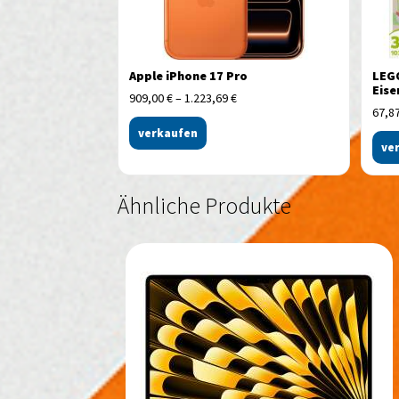
Apple iPhone 17 Pro
LEGO
Eise
909,00
€
–
1.223,69
€
67,8
verkaufen
ve
Ähnliche Produkte