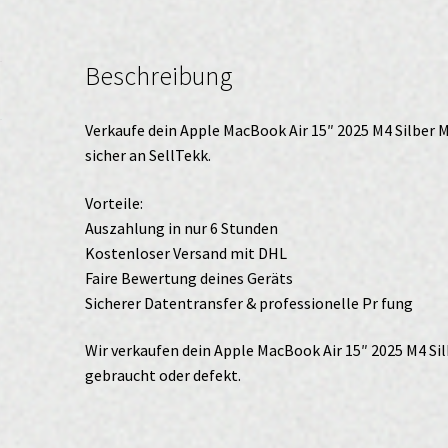
•
24
Beschreibung
GB
•
512
Verkaufe dein Apple MacBook Air 15″ 2025 M4 Silber 
GB
sicher an SellTekk.
verkaufen
Menge
Vorteile:
Auszahlung in nur 6 Stunden
Kostenloser Versand mit DHL
Faire Bewertung deines Geräts
Sicherer Datentransfer & professionelle Pr fung
Wir verkaufen dein Apple MacBook Air 15″ 2025 M4 Si
gebraucht oder defekt.