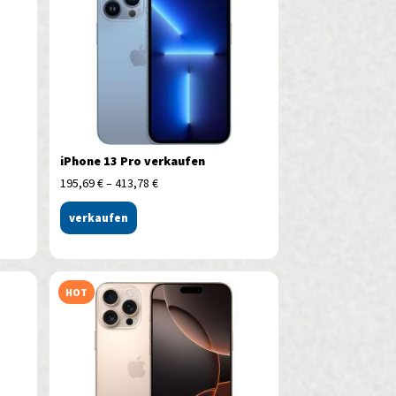
iPhone 13 Pro verkaufen
195,69
€
–
413,78
€
verkaufen
HOT