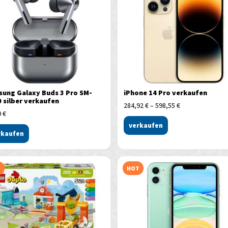
ung Galaxy Buds 3 Pro SM-
iPhone 14 Pro verkaufen
 silber verkaufen
284,92
€
–
598,55
€
0
€
verkaufen
rkaufen
T
HOT