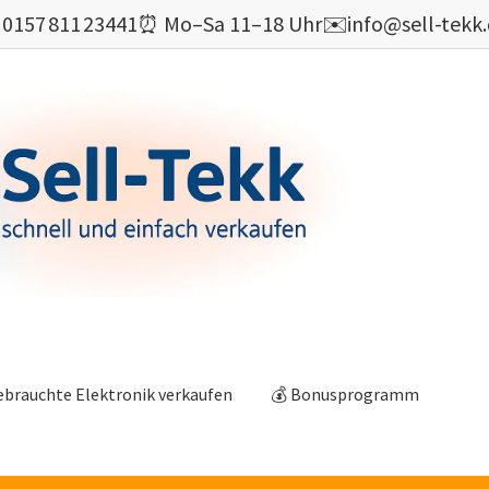

0157 811 23441
⏰ Mo–Sa 11–18 Uhr
✉️
info@sell-tekk
ebrauchte Elektronik verkaufen
💰 Bonusprogramm