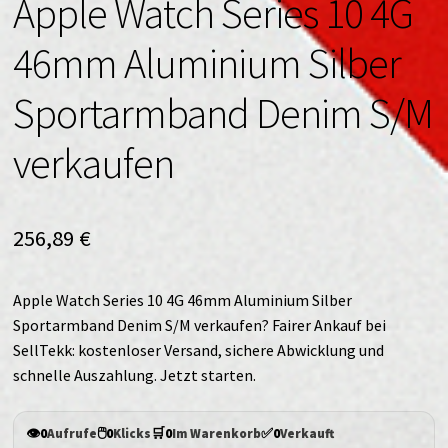
Apple Watch Series 10 4G
46mm Aluminium Silber
Sportarmband Denim S/M
verkaufen
256,89
€
Apple Watch Series 10 4G 46mm Aluminium Silber
Sportarmband Denim S/M verkaufen? Fairer Ankauf bei
SellTekk: kostenloser Versand, sichere Abwicklung und
schnelle Auszahlung. Jetzt starten.
👁️
🖱️
🛒
✅
0
Aufrufe
0
Klicks
0
Im Warenkorb
0
Verkauft