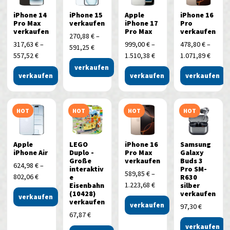
iPhone 14
iPhone 15
Apple
iPhone 16
Pro Max
verkaufen
iPhone 17
Pro
verkaufen
Pro Max
verkaufen
270,88
€
–
317,63
€
–
999,00
€
–
478,80
€
–
591,25
€
557,52
€
1.510,38
€
1.071,89
€
verkaufen
verkaufen
verkaufen
verkaufen
HOT
HOT
HOT
HOT
Apple
LEGO
iPhone 16
Samsung
iPhone Air
Duplo -
Pro Max
Galaxy
Große
verkaufen
Buds 3
624,98
€
–
interaktiv
Pro SM-
589,85
€
–
802,06
€
e
R630
1.223,68
€
Eisenbahn
silber
(10428)
verkaufen
verkaufen
verkaufen
verkaufen
97,30
€
67,87
€
verkaufen