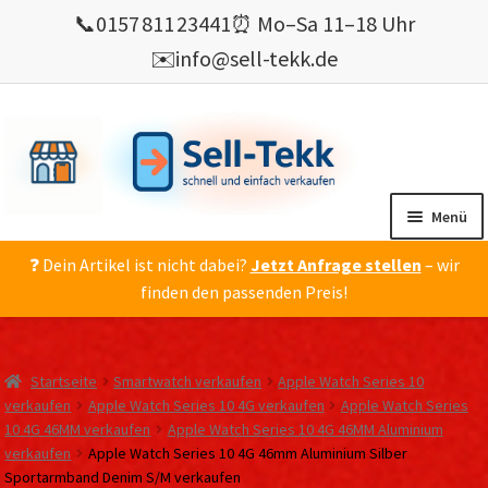
📞
0157 811 23441
⏰ Mo–Sa 11–18 Uhr
✉️
info@sell-tekk.de
Zur
Zum
Navigation
Inhalt
springen
springen
Menü
❓ Dein Artikel ist nicht dabei?
Jetzt Anfrage stellen
– wir
Mein Konto
finden den passenden Preis!
Alles Ankauf
verkaufen
Startseite
Smartwatch verkaufen
Apple Watch Series 10
Gebrauchte Elektronik verkaufen
verkaufen
Apple Watch Series 10 4G verkaufen
Apple Watch Series
10 4G 46MM verkaufen
Apple Watch Series 10 4G 46MM Aluminium
💰 Bonusprogramm
verkaufen
Apple Watch Series 10 4G 46mm Aluminium Silber
Wie’s geht ?
Sportarmband Denim S/M verkaufen