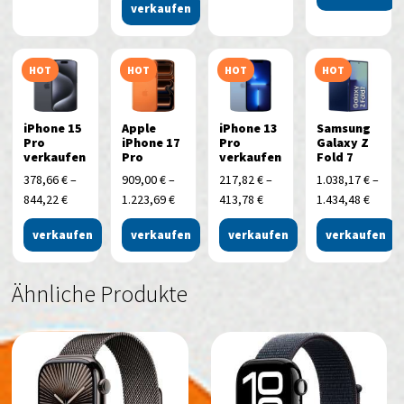
verkaufen
HOT
HOT
HOT
HOT
iPhone 15
Apple
iPhone 13
Samsung
Pro
iPhone 17
Pro
Galaxy Z
verkaufen
Pro
verkaufen
Fold 7
378,66
€
–
909,00
€
–
217,82
€
–
1.038,17
€
–
844,22
€
1.223,69
€
413,78
€
1.434,48
€
verkaufen
verkaufen
verkaufen
verkaufen
Ähnliche Produkte