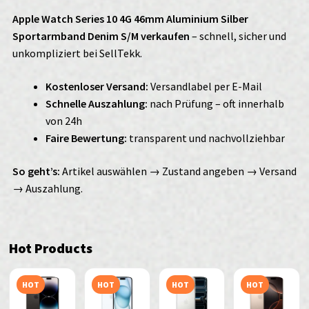
Apple Watch Series 10 4G 46mm Aluminium Silber
Sportarmband Denim S/M verkaufen
– schnell, sicher und
unkompliziert bei SellTekk.
Kostenloser Versand:
Versandlabel per E-Mail
Schnelle Auszahlung:
nach Prüfung – oft innerhalb
von 24h
Faire Bewertung:
transparent und nachvollziehbar
So geht’s:
Artikel auswählen → Zustand angeben → Versand
→ Auszahlung.
Hot Products
HOT
HOT
HOT
HOT