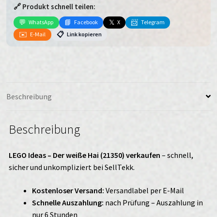
🔗 Produkt schnell teilen:
weiße
Hai
💬
📘
𝕏
📨
WhatsApp
Facebook
X
Telegram
(21350)
✉️
📋
E-Mail
Link kopieren
verkaufen
Menge
Beschreibung
Beschreibung
LEGO Ideas – Der weiße Hai (21350) verkaufen
– schnell,
sicher und unkompliziert bei SellTekk.
Kostenloser Versand:
Versandlabel per E-Mail
Schnelle Auszahlung:
nach Prüfung – Auszahlung in
nur 6 Stunden