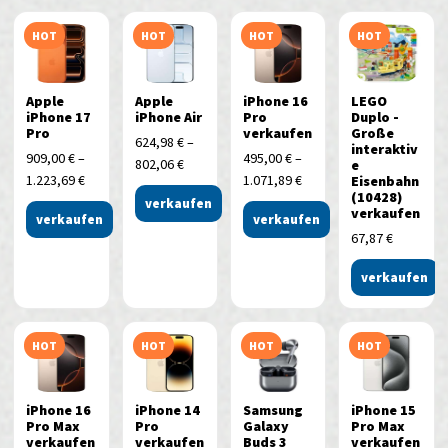
HOT
HOT
HOT
HOT
Apple
Apple
iPhone 16
LEGO
iPhone 17
iPhone Air
Pro
Duplo -
Pro
verkaufen
Große
624,98
€
–
interaktiv
909,00
€
–
495,00
€
–
802,06
€
e
1.223,69
€
1.071,89
€
Eisenbahn
(10428)
verkaufen
verkaufen
verkaufen
verkaufen
67,87
€
verkaufen
HOT
HOT
HOT
HOT
iPhone 16
iPhone 14
Samsung
iPhone 15
Pro Max
Pro
Galaxy
Pro Max
verkaufen
verkaufen
Buds 3
verkaufen