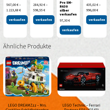
Pro SM-
567,00
€
–
284,92
€
–
435,02
€
–
R630
1.223,68
€
598,55
€
996,00
€
silber
verkaufen
verkaufen
verkaufen
verkaufen
97,30
€
verkaufen
Ähnliche Produkte
LEGO DREAMZzz – Mrs.
LEGO Technic – Ferrari
Castillos Schildkrötenbus
Daytona SP3 (42143)