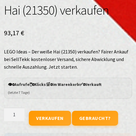
Hai (21350) verkaufen
93,17
€
LEGO Ideas – Der weiße Hai (21350) verkaufen? Fairer Ankauf
bei SellTekk: kostenloser Versand, sichere Abwicklung und
schnelle Auszahlung. Jetzt starten.
👁️
🖱️
🛒
✅
0
Aufrufe
0
Klicks
0
Im Warenkorb
0
Verkauft
(letzte 7 Tage)
LEGO
VERKAUFEN
GEBRAUCHT?
Ideas
-
Der