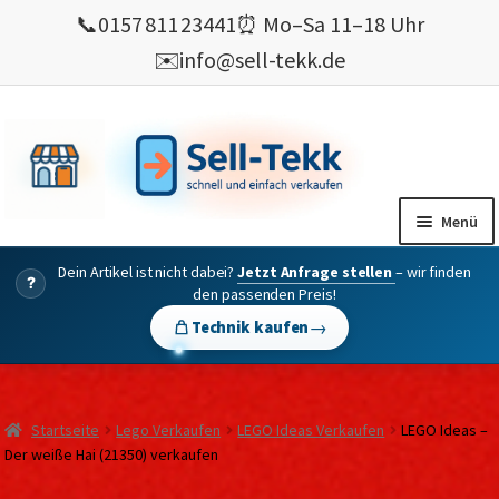
📞
0157 811 23441
⏰ Mo–Sa 11–18 Uhr
✉️
info@sell-tekk.de
Zur
Zum
Navigation
Inhalt
springen
springen
Menü
Dein Artikel ist nicht dabei?
Jetzt Anfrage stellen
– wir finden
Mein Konto
?
den passenden Preis!
Alles Ankauf
→
Technik kaufen
verkaufen
Gebrauchte Elektronik verkaufen
Startseite
Lego Verkaufen
LEGO Ideas Verkaufen
LEGO Ideas –
💰 Bonusprogramm
Der weiße Hai (21350) verkaufen
Wie’s geht ?