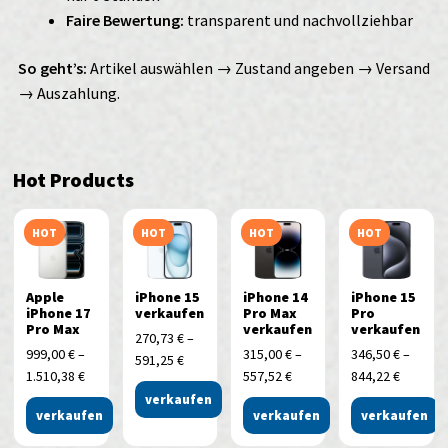
Faire Bewertung:
transparent und nachvollziehbar
So geht’s:
Artikel auswählen → Zustand angeben → Versand
→ Auszahlung.
Hot Products
HOT
HOT
HOT
HOT
Apple
iPhone 15
iPhone 14
iPhone 15
iPhone 17
verkaufen
Pro Max
Pro
Pro Max
verkaufen
verkaufen
270,73
€
–
999,00
€
–
315,00
€
–
346,50
€
–
591,25
€
1.510,38
€
557,52
€
844,22
€
verkaufen
verkaufen
verkaufen
verkaufen