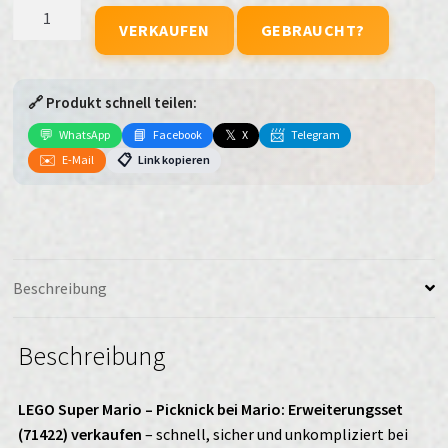
LEGO
VERKAUFEN
GEBRAUCHT?
Super
Mario
-
🔗 Produkt schnell teilen:
Picknick
bei
💬
📘
𝕏
📨
WhatsApp
Facebook
X
Telegram
Mario:
✉️
📋
E-Mail
Link kopieren
Erweiterungsset
(71422)
verkaufen
Menge
Beschreibung
Beschreibung
LEGO Super Mario – Picknick bei Mario: Erweiterungsset
(71422) verkaufen
– schnell, sicher und unkompliziert bei