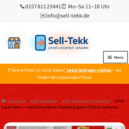
📞
0157 811 23441
⏰ Mo–Sa 11–18 Uhr
✉️
info@sell-tekk.de
Zur
Zum
Navigation
Inhalt
springen
springen
Menü
❓ Dein Artikel ist nicht dabei?
Jetzt Anfrage stellen
– wir
Mein Konto
finden den passenden Preis!
Alles Ankauf
verkaufen
Startseite
Lego Verkaufen
LEGO Super Mario Verkaufen
LEGO
Gebrauchte Elektronik verkaufen
Super Mario – Picknick bei Mario: Erweiterungsset (71422) verkaufen
💰 Bonusprogramm
Wie’s geht ?