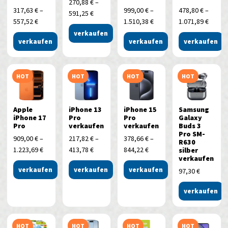
270,88
€
–
317,63
€
–
999,00
€
–
478,80
€
–
591,25
€
557,52
€
1.510,38
€
1.071,89
€
verkaufen
verkaufen
verkaufen
verkaufen
HOT
HOT
HOT
HOT
Apple
iPhone 13
iPhone 15
Samsung
iPhone 17
Pro
Pro
Galaxy
Pro
verkaufen
verkaufen
Buds 3
Pro SM-
909,00
€
–
217,82
€
–
378,66
€
–
R630
1.223,69
€
413,78
€
844,22
€
silber
verkaufen
verkaufen
verkaufen
verkaufen
97,30
€
verkaufen
HOT
HOT
HOT
HOT