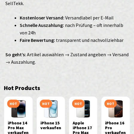
SellTekk.
Kostenloser Versand:
Versandlabel per E-Mail
Schnelle Auszahlung:
nach Prüfung – oft innerhalb
von 24h
Faire Bewertung:
transparent und nachvollziehbar
So geht’s:
Artikel auswählen → Zustand angeben → Versand
→ Auszahlung.
Hot Products
HOT
HOT
HOT
HOT
iPhone 14
iPhone 15
Apple
iPhone 16
Pro Max
verkaufen
iPhone 17
Pro
verkaufen
Pro Max
verkaufen