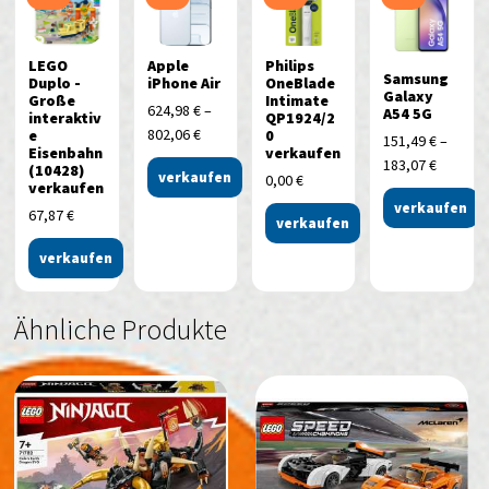
LEGO
Apple
Philips
Samsung
Duplo -
iPhone Air
OneBlade
Galaxy
Große
Intimate
624,98
€
–
A54 5G
interaktiv
QP1924/2
802,06
€
e
0
151,49
€
–
Eisenbahn
verkaufen
183,07
€
(10428)
verkaufen
0,00
€
verkaufen
verkaufen
67,87
€
verkaufen
verkaufen
Ähnliche Produkte