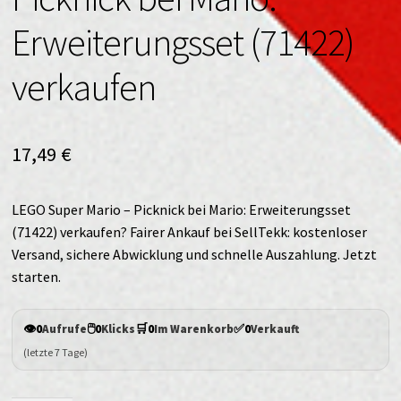
Erweiterungsset (71422)
verkaufen
17,49
€
LEGO Super Mario – Picknick bei Mario: Erweiterungsset
(71422) verkaufen? Fairer Ankauf bei SellTekk: kostenloser
Versand, sichere Abwicklung und schnelle Auszahlung. Jetzt
starten.
👁️
🖱️
🛒
✅
0
Aufrufe
0
Klicks
0
Im Warenkorb
0
Verkauft
(letzte 7 Tage)