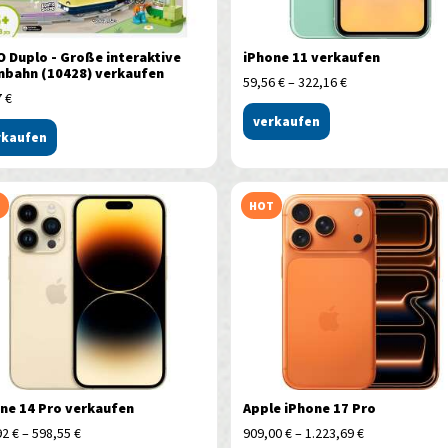
 Duplo - Große interaktive
iPhone 11 verkaufen
nbahn (10428) verkaufen
59,56
€
–
322,16
€
7
€
verkaufen
rkaufen
T
HOT
ne 14 Pro verkaufen
Apple iPhone 17 Pro
92
€
–
598,55
€
909,00
€
–
1.223,69
€