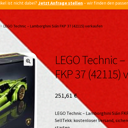
ikel ist nicht dabei?
Jetzt Anfrage stellen
– wir finden den passe
LEGO Technic – Lamborghini Sián FKP 37 (42115) verkaufen
LEGO Technic –
🔍
🔍
FKP 37 (42115) 
251,61
€
LEGO Technic – Lamborghini Sián FKP 
SellTekk: kostenloser Versand, siche
starten.