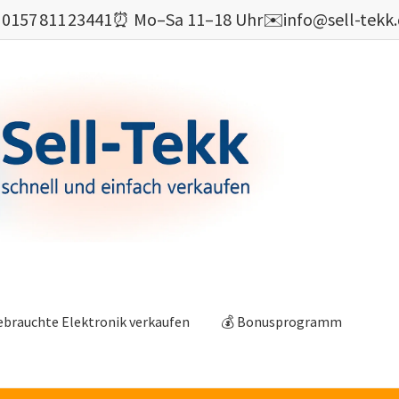

0157 811 23441
⏰ Mo–Sa 11–18 Uhr
✉️
info@sell-tekk
ebrauchte Elektronik verkaufen
💰 Bonusprogramm