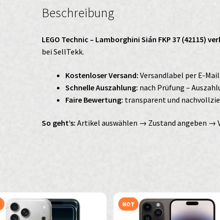
Beschreibung
LEGO Technic – Lamborghini Sián FKP 37 (42115) ve
bei SellTekk.
Kostenloser Versand:
Versandlabel per E-Mail
Schnelle Auszahlung:
nach Prüfung – Auszahlu
Faire Bewertung:
transparent und nachvollzi
So geht’s:
Artikel auswählen → Zustand angeben → 
T
HOT