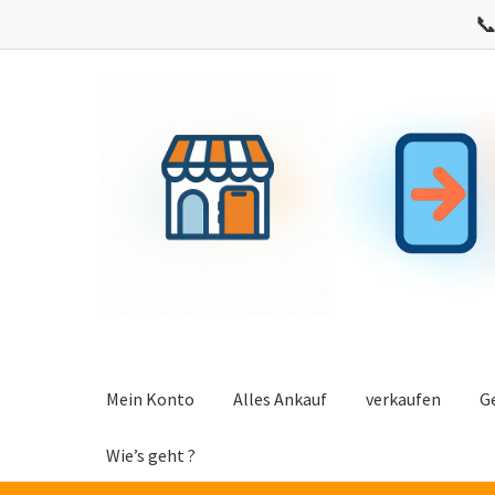

Zur
Zum
Navigation
Inhalt
springen
springen
Mein Konto
Alles Ankauf
verkaufen
G
Wie’s geht ?