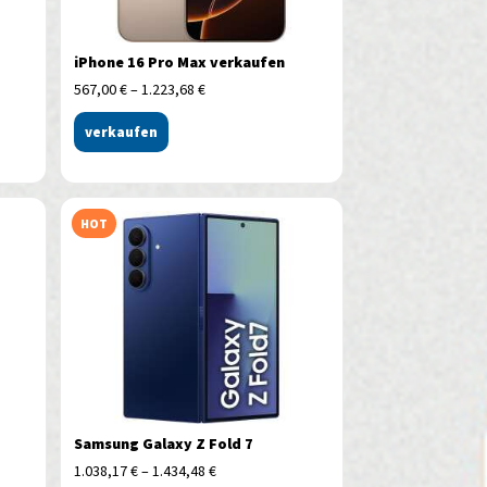
iPhone 16 Pro Max verkaufen
567,00
€
–
1.223,68
€
verkaufen
HOT
Samsung Galaxy Z Fold 7
1.038,17
€
–
1.434,48
€