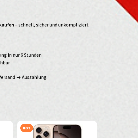
rkaufen
– schnell, sicher und unkompliziert
ng in nur 6 Stunden
ehbar
Versand → Auszahlung.
HOT