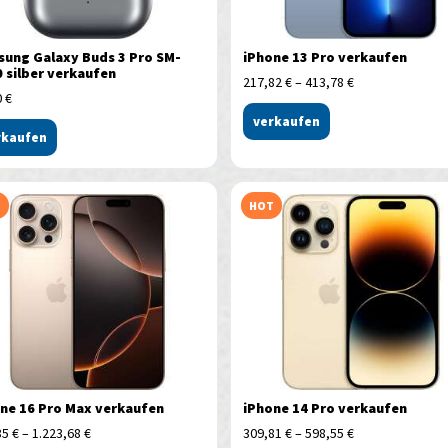
ung Galaxy Buds 3 Pro SM-
iPhone 13 Pro verkaufen
 silber verkaufen
217,82
€
–
413,78
€
0
€
verkaufen
rkaufen
T
HOT
ne 16 Pro Max verkaufen
iPhone 14 Pro verkaufen
85
€
–
1.223,68
€
309,81
€
–
598,55
€