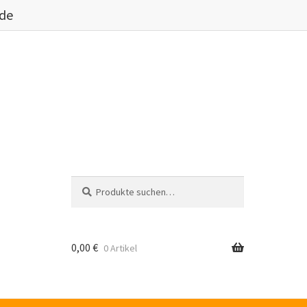
.de
Suche
Suche
nach:
0,00
€
0 Artikel