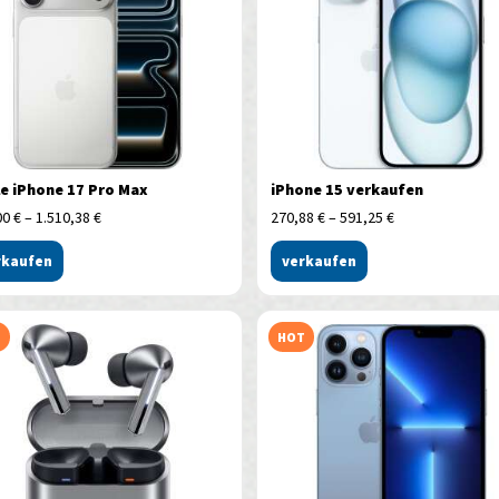
e iPhone 17 Pro Max
iPhone 15 verkaufen
00
€
–
1.510,38
€
270,88
€
–
591,25
€
rkaufen
verkaufen
T
HOT