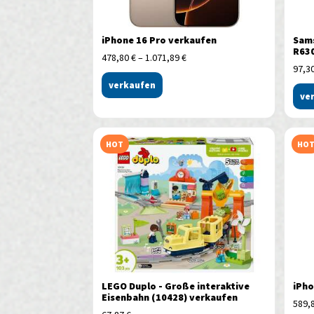
iPhone 16 Pro verkaufen
Sams
R630
478,80
€
–
1.071,89
€
97,3
verkaufen
ve
HOT
HO
LEGO Duplo - Große interaktive
iPho
Eisenbahn (10428) verkaufen
589,