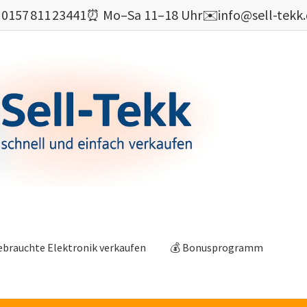

0157 811 23441
⏰ Mo–Sa 11–18 Uhr
✉️
info@sell-tekk
ebrauchte Elektronik verkaufen
💰 Bonusprogramm