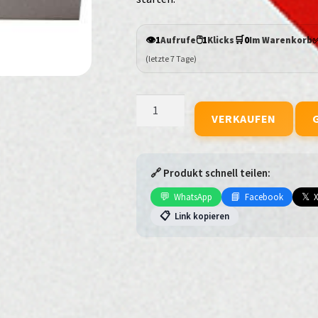
👁️
🖱️
🛒
1
Aufrufe
1
Klicks
0
Im Warenkorb
(letzte 7 Tage)
Ray-
VERKAUFEN
Ban
Meta
Wayfarer
(Gen
🔗 Produkt schnell teilen:
2)
💬
📘
𝕏
WhatsApp
Facebook
RW4012
📋
Link kopieren
601SSB
50-
22
verkaufen
Menge