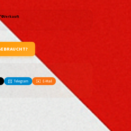
✅
0
Verkauft
GEBRAUCHT?
📨
✉️
X
Telegram
E-Mail