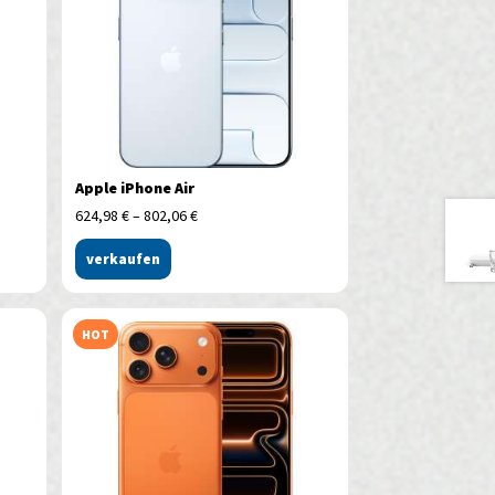
Apple iPhone Air
624,98
€
–
802,06
€
verkaufen
HOT