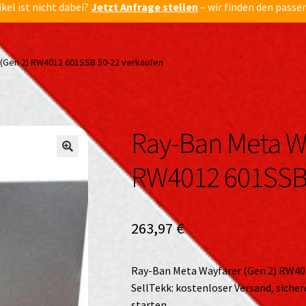
ikel ist nicht dabei?
Jetzt Anfrage stellen
– wir finden den passe
(Gen 2) RW4012 601SSB 50-22 verkaufen
Ray-Ban Meta Wa
🔍
🔍
RW4012 601SSB 
263,97
€
Ray-Ban Meta Wayfarer (Gen 2) RW401
SellTekk: kostenloser Versand, siche
starten.