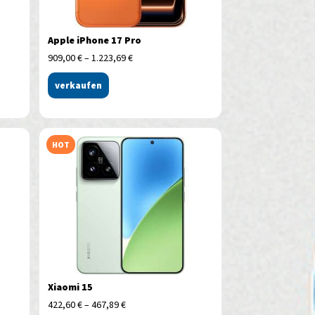
Apple iPhone 17 Pro
909,00
€
–
1.223,69
€
verkaufen
HOT
Xiaomi 15
422,60
€
–
467,89
€