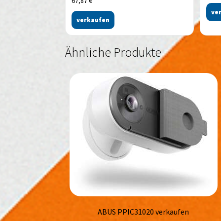
67,87
€
ve
verkaufen
Ähnliche Produkte
ABUS PPIC31020 verkaufen