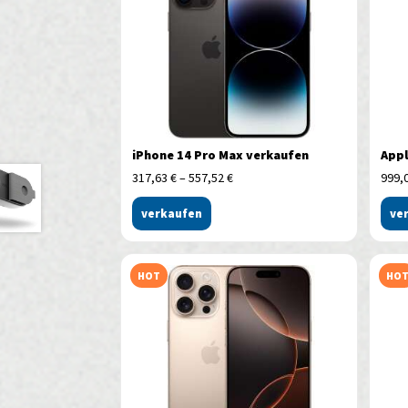
iPhone 14 Pro Max verkaufen
Appl
317,63
€
–
557,52
€
999,
verkaufen
ve
HOT
HO