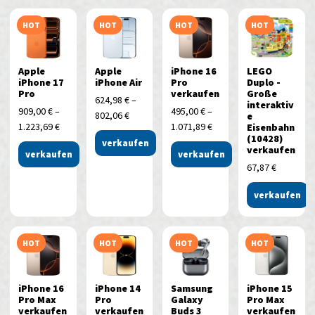
HOT
HOT
HOT
HOT
Apple
Apple
iPhone 16
LEGO
iPhone 17
iPhone Air
Pro
Duplo -
Pro
verkaufen
Große
624,98
€
–
interaktiv
909,00
€
–
495,00
€
–
802,06
€
e
1.223,69
€
1.071,89
€
Eisenbahn
(10428)
verkaufen
verkaufen
verkaufen
verkaufen
67,87
€
verkaufen
HOT
HOT
HOT
HOT
iPhone 16
iPhone 14
Samsung
iPhone 15
Pro Max
Pro
Galaxy
Pro Max
verkaufen
verkaufen
Buds 3
verkaufen