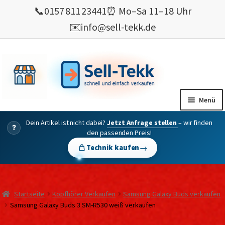
📞
0157 811 23441
⏰ Mo–Sa 11–18 Uhr
✉️
info@sell-tekk.de
Zur
Zum
Navigation
Inhalt
springen
springen
Menü
Dein Artikel ist nicht dabei?
Jetzt Anfrage stellen
– wir finden
Mein Konto
?
den passenden Preis!
Alles Ankauf
→
Technik kaufen
verkaufen
Gebrauchte Elektronik verkaufen
Startseite
Kopfhörer Verkaufen
Samsung Galaxy Buds verkaufen
💰 Bonusprogramm
Samsung Galaxy Buds 3 SM-R530 weiß verkaufen
Wie’s geht ?