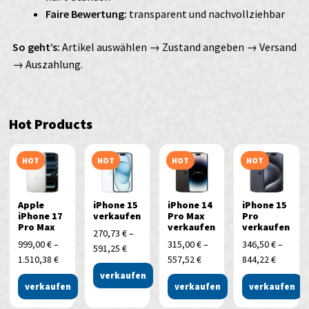
Faire Bewertung:
transparent und nachvollziehbar
So geht’s:
Artikel auswählen → Zustand angeben → Versand
→ Auszahlung.
Hot Products
HOT
HOT
HOT
HOT
Apple
iPhone 15
iPhone 14
iPhone 15
iPhone 17
verkaufen
Pro Max
Pro
Pro Max
verkaufen
verkaufen
270,73
€
–
999,00
€
–
315,00
€
–
346,50
€
–
591,25
€
1.510,38
€
557,52
€
844,22
€
verkaufen
verkaufen
verkaufen
verkaufen