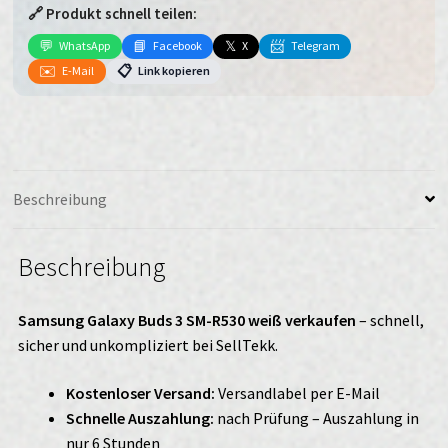
🔗 Produkt schnell teilen:
SM-
R530
💬
📘
𝕏
📨
WhatsApp
Facebook
X
Telegram
weiß
✉️
📋
E-Mail
Link kopieren
verkaufen
Menge
Beschreibung
Beschreibung
Samsung Galaxy Buds 3 SM-R530 weiß verkaufen
– schnell,
sicher und unkompliziert bei SellTekk.
Kostenloser Versand:
Versandlabel per E-Mail
Schnelle Auszahlung:
nach Prüfung – Auszahlung in
nur 6 Stunden