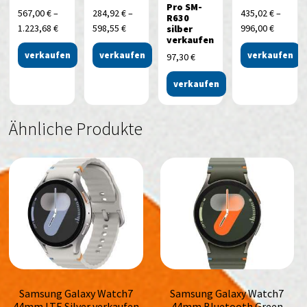
Pro SM-
567,00
€
–
284,92
€
–
435,02
€
–
R630
1.223,68
€
598,55
€
996,00
€
silber
verkaufen
verkaufen
verkaufen
verkaufen
97,30
€
verkaufen
Ähnliche Produkte
Samsung Galaxy Watch7
Samsung Galaxy Watch7
44mm LTE Silver verkaufen
44mm Bluetooth Green