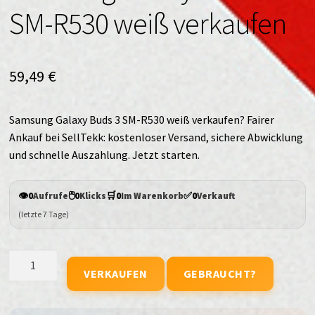
SM-R530 weiß verkaufen
59,49
€
Samsung Galaxy Buds 3 SM-R530 weiß verkaufen? Fairer
Ankauf bei SellTekk: kostenloser Versand, sichere Abwicklung
und schnelle Auszahlung. Jetzt starten.
👁️
🖱️
🛒
✅
0
Aufrufe
0
Klicks
0
Im Warenkorb
0
Verkauft
(letzte 7 Tage)
Samsung
VERKAUFEN
GEBRAUCHT?
Galaxy
Buds
3