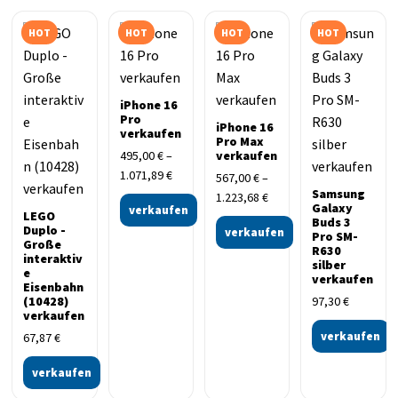
HOT
HOT
HOT
HOT
iPhone 16
Pro
iPhone 16
verkaufen
Pro Max
495,00
€
–
verkaufen
1.071,89
€
567,00
€
–
Samsung
1.223,68
€
Galaxy
verkaufen
LEGO
Buds 3
Duplo -
verkaufen
Pro SM-
Große
R630
interaktiv
silber
e
verkaufen
Eisenbahn
(10428)
97,30
€
verkaufen
verkaufen
67,87
€
verkaufen