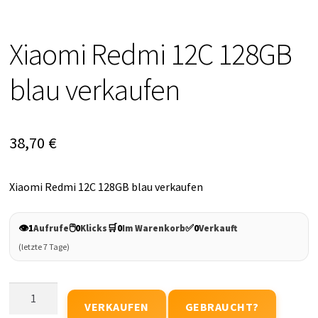
Xiaomi Redmi 12C 128GB
blau verkaufen
38,70
€
Xiaomi Redmi 12C 128GB blau verkaufen
👁️
🖱️
🛒
✅
1
Aufrufe
0
Klicks
0
Im Warenkorb
0
Verkauft
(letzte 7 Tage)
Xiaomi
VERKAUFEN
GEBRAUCHT?
Redmi