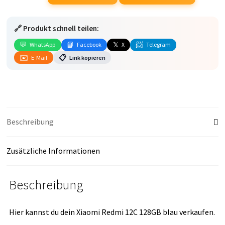
12C
128GB
🔗 Produkt schnell teilen:
blau
verkaufen
💬
📘
𝕏
📨
WhatsApp
Facebook
X
Telegram
Menge
✉️
📋
E-Mail
Link kopieren
Beschreibung
Zusätzliche Informationen
Beschreibung
Hier kannst du dein Xiaomi Redmi 12C 128GB blau verkaufen.