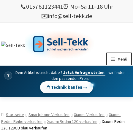
📞
0157 811 23441
⏰ Mo–Sa 11–18 Uhr
✉️
info@sell-tekk.de
Zur
Zum
Navigation
Inhalt
springen
springen
Menü
Dein Artikel ist nicht dabei?
Jetzt Anfrage stellen
– wir finden
Mein Konto
?
den passenden Preis!
Alles Ankauf
→
Technik kaufen
verkaufen
Gebrauchte Elektronik verkaufen
Startseite
Smartphone Verkaufen
Xiaomi Verkaufen
Xiaomi
💰 Bonusprogramm
Redmi Reihe verkaufen
Xiaomi Redmi 12C verkaufen
Xiaomi Redmi
12C 128GB blau verkaufen
Wie’s geht ?