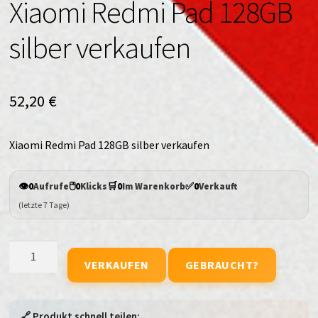
Xiaomi Redmi Pad 128GB
silber verkaufen
52,20
€
Xiaomi Redmi Pad 128GB silber verkaufen
👁️
🖱️
🛒
✅
0
Aufrufe
0
Klicks
0
Im Warenkorb
0
Verkauft
(letzte 7 Tage)
Xiaomi
VERKAUFEN
GEBRAUCHT?
Redmi
Pad
128GB
🔗 Produkt schnell teilen: