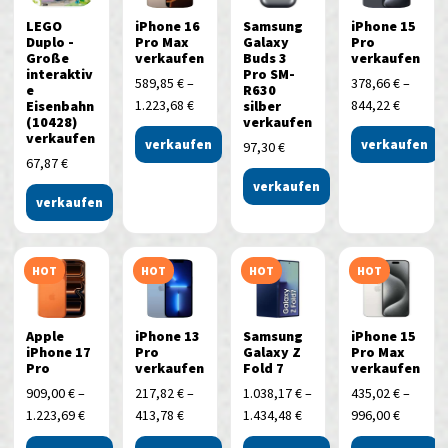
LEGO
iPhone 16
Samsung
iPhone 15
Duplo -
Pro Max
Galaxy
Pro
Große
verkaufen
Buds 3
verkaufen
interaktiv
Pro SM-
589,85
€
–
378,66
€
–
e
R630
1.223,68
€
844,22
€
Eisenbahn
silber
(10428)
verkaufen
verkaufen
verkaufen
verkaufen
97,30
€
67,87
€
verkaufen
verkaufen
HOT
HOT
HOT
HOT
Apple
iPhone 13
Samsung
iPhone 15
iPhone 17
Pro
Galaxy Z
Pro Max
Pro
verkaufen
Fold 7
verkaufen
909,00
€
–
217,82
€
–
1.038,17
€
–
435,02
€
–
1.223,69
€
413,78
€
1.434,48
€
996,00
€