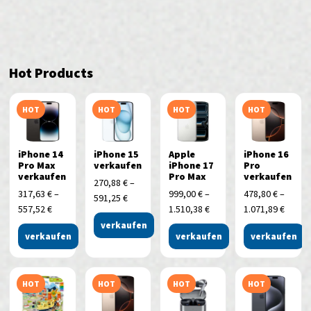
Hot Products
HOT
HOT
HOT
HOT
iPhone 14
iPhone 15
Apple
iPhone 16
Pro Max
verkaufen
iPhone 17
Pro
verkaufen
Pro Max
verkaufen
270,88
€
–
317,63
€
–
999,00
€
–
478,80
€
–
591,25
€
557,52
€
1.510,38
€
1.071,89
€
verkaufen
verkaufen
verkaufen
verkaufen
HOT
HOT
HOT
HOT