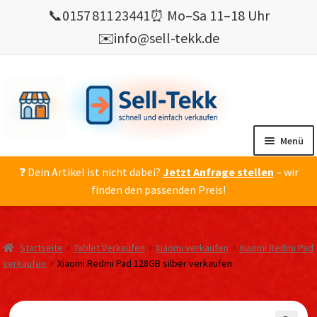
📞
0157 811 23441
⏰ Mo–Sa 11–18 Uhr
✉️
info@sell-tekk.de
Zur
Zum
Navigation
Inhalt
springen
springen
Menü
❓ Dein Artikel ist nicht dabei?
Jetzt Anfrage stellen
– wir
Mein Konto
finden den passenden Preis!
Alles Ankauf
verkaufen
Startseite
Tablet Verkaufen
Xiaomi verkaufen
Xiaomi Redmi Pad
Gebrauchte Elektronik verkaufen
verkaufen
Xiaomi Redmi Pad 128GB silber verkaufen
💰 Bonusprogramm
Wie’s geht ?