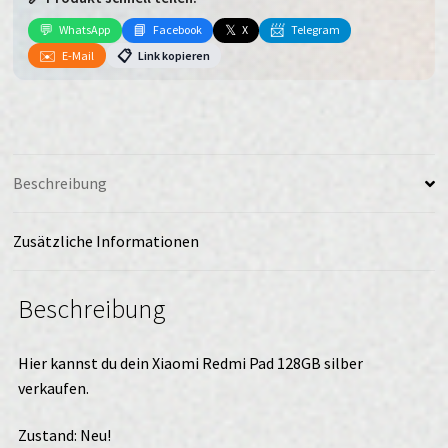
silber
verkaufen
💬
📘
𝕏
📨
WhatsApp
Facebook
X
Telegram
Menge
✉️
📋
E-Mail
Link kopieren
Beschreibung
Zusätzliche Informationen
Beschreibung
Hier kannst du dein Xiaomi Redmi Pad 128GB silber
verkaufen.
Zustand: Neu!