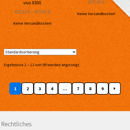
877,47
€
vivo X300
432,03
€
–
472,95
€
Keine Versandkosten!
Keine Versandkosten!
Ergebnisse 1 – 12 von 99 werden angezeigt
1
2
3
4
…
7
8
9
Rechtliches