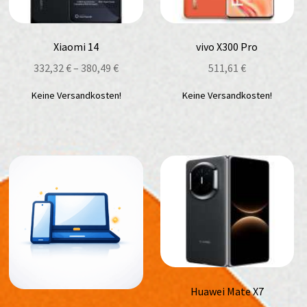
Xiaomi 14
vivo X300 Pro
332,32
€
–
380,49
€
511,61
€
Keine Versandkosten!
Keine Versandkosten!
Huawei Mate X7