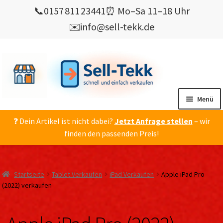
📞
0157 811 23441
⏰ Mo–Sa 11–18 Uhr
✉️
info@sell-tekk.de
Zur
Zum
Navigation
Inhalt
springen
springen
Menü
❓ Dein Artikel ist nicht dabei?
Jetzt Anfrage stellen
– wir
Mein Konto
finden den passenden Preis!
Alles Ankauf
verkaufen
Startseite
Tablet Verkaufen
iPad Verkaufen
Apple iPad Pro
Gebrauchte Elektronik verkaufen
(2022) verkaufen
💰 Bonusprogramm
Wie’s geht ?