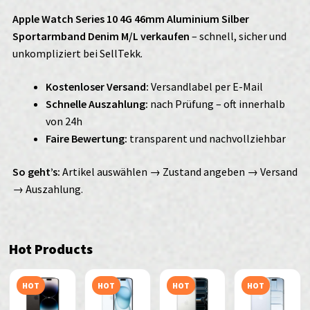
Apple Watch Series 10 4G 46mm Aluminium Silber
Sportarmband Denim M/L verkaufen
– schnell, sicher und
unkompliziert bei SellTekk.
Kostenloser Versand:
Versandlabel per E-Mail
Schnelle Auszahlung:
nach Prüfung – oft innerhalb
von 24h
Faire Bewertung:
transparent und nachvollziehbar
So geht’s:
Artikel auswählen → Zustand angeben → Versand
→ Auszahlung.
Hot Products
HOT
HOT
HOT
HOT