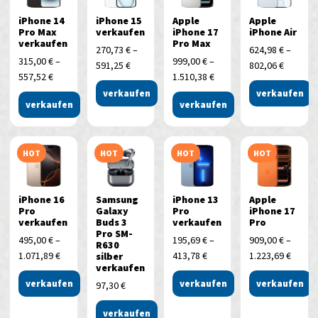
iPhone 14
iPhone 15
Apple
Apple
Pro Max
verkaufen
iPhone 17
iPhone Air
verkaufen
Pro Max
270,73
€
–
624,98
€
–
315,00
€
–
999,00
€
–
591,25
€
802,06
€
557,52
€
1.510,38
€
verkaufen
verkaufen
verkaufen
verkaufen
HOT
HOT
HOT
HOT
iPhone 16
Samsung
iPhone 13
Apple
Pro
Galaxy
Pro
iPhone 17
verkaufen
Buds 3
verkaufen
Pro
Pro SM-
495,00
€
–
195,69
€
–
909,00
€
–
R630
1.071,89
€
413,78
€
1.223,69
€
silber
verkaufen
verkaufen
verkaufen
verkaufen
97,30
€
verkaufen