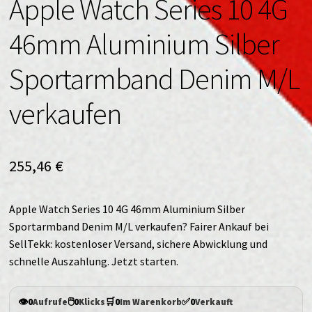
Apple Watch Series 10 4G
46mm Aluminium Silber
Sportarmband Denim M/L
verkaufen
255,46
€
Apple Watch Series 10 4G 46mm Aluminium Silber
Sportarmband Denim M/L verkaufen? Fairer Ankauf bei
SellTekk: kostenloser Versand, sichere Abwicklung und
schnelle Auszahlung. Jetzt starten.
👁️
🖱️
🛒
✅
0
Aufrufe
0
Klicks
0
Im Warenkorb
0
Verkauft