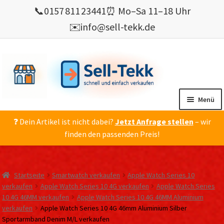
📞
0157 811 23441
⏰ Mo–Sa 11–18 Uhr
✉️
info@sell-tekk.de
Zur
Zum
Navigation
Inhalt
springen
springen
Menü
❓ Dein Artikel ist nicht dabei?
Jetzt Anfrage stellen
– wir
Mein Konto
finden den passenden Preis!
Alles Ankauf
verkaufen
Startseite
Smartwatch verkaufen
Apple Watch Series 10
Gebrauchte Elektronik verkaufen
verkaufen
Apple Watch Series 10 4G verkaufen
Apple Watch Series
10 4G 46MM verkaufen
Apple Watch Series 10 4G 46MM Aluminium
💰 Bonusprogramm
verkaufen
Apple Watch Series 10 4G 46mm Aluminium Silber
Wie’s geht ?
Sportarmband Denim M/L verkaufen