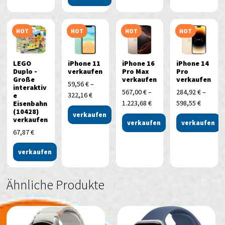
HOT
HOT
HOT
HOT
LEGO
iPhone 11
iPhone 16
iPhone 14
Duplo -
verkaufen
Pro Max
Pro
Große
verkaufen
verkaufen
59,56
€
–
interaktiv
567,00
€
–
284,92
€
–
322,16
€
e
1.223,68
€
598,55
€
Eisenbahn
(10428)
verkaufen
verkaufen
verkaufen
verkaufen
67,87
€
verkaufen
Ähnliche Produkte