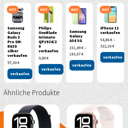
HOT
HOT
HOT
HOT
Samsung
Philips
iPhone 11
Samsung
Galaxy
OneBlade
verkaufen
Galaxy
Buds 3
Intimate
54,86
€
–
A54 5G
Pro SM-
QP1924/2
322,16
€
R630
0
151,49
€
–
silber
verkaufen
183,07
€
verkaufen
verkaufen
0,00
€
97,30
€
verkaufen
verkaufen
verkaufen
Ähnliche Produkte