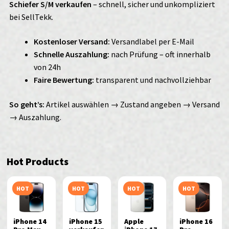
Schiefer S/M verkaufen
– schnell, sicher und unkompliziert
bei SellTekk.
Kostenloser Versand:
Versandlabel per E-Mail
Schnelle Auszahlung:
nach Prüfung – oft innerhalb
von 24h
Faire Bewertung:
transparent und nachvollziehbar
So geht’s:
Artikel auswählen → Zustand angeben → Versand
→ Auszahlung.
Hot Products
HOT
HOT
HOT
HOT
iPhone 14
iPhone 15
Apple
iPhone 16