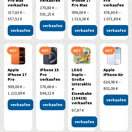
Pro Max
verkaufen
iPhone 17
Pro
verkaufen
Pro Max
verkaufen
270,88
€
–
317,63
€
–
999,00
€
–
478,80
€
–
591,25
€
557,52
€
1.510,38
€
1.071,89
€
verkaufen
verkaufen
verkaufen
verkaufen
HOT
HOT
HOT
HOT
Apple
iPhone 15
LEGO
Apple
iPhone 17
Pro
Duplo -
iPhone Air
Pro
verkaufen
Große
624,98
€
–
interaktiv
909,00
€
–
378,66
€
–
802,06
€
e
1.223,69
€
844,22
€
Eisenbahn
(10428)
verkaufen
verkaufen
verkaufen
verkaufen
67,87
€
verkaufen