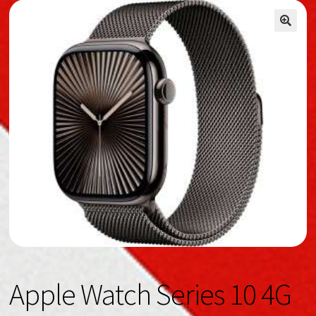
🔍
🔍
Apple Watch Series 10 4G