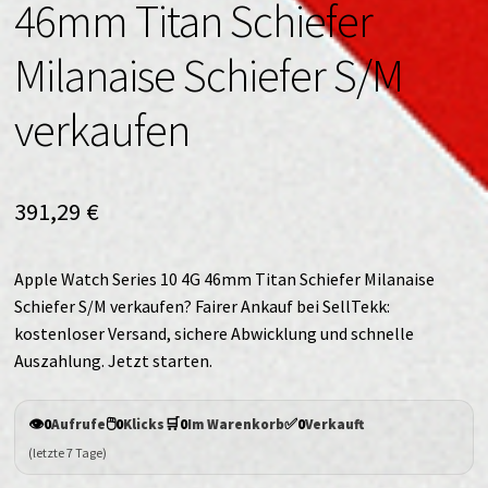
46mm Titan Schiefer
Milanaise Schiefer S/M
verkaufen
391,29
€
Apple Watch Series 10 4G 46mm Titan Schiefer Milanaise
Schiefer S/M verkaufen? Fairer Ankauf bei SellTekk:
kostenloser Versand, sichere Abwicklung und schnelle
Auszahlung. Jetzt starten.
👁️
🖱️
🛒
✅
0
Aufrufe
0
Klicks
0
Im Warenkorb
0
Verkauft
(letzte 7 Tage)