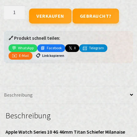
Apple
VERKAUFEN
GEBRAUCHT?
Watch
Series
10
🔗 Produkt schnell teilen:
4G
46mm
💬
📘
𝕏
📨
WhatsApp
Facebook
X
Telegram
Titan
✉️
📋
E-Mail
Link kopieren
Schiefer
Milanaise
Schiefer
S/M
verkaufen
Beschreibung
Menge
Beschreibung
Apple Watch Series 10 4G 46mm Titan Schiefer Milanaise