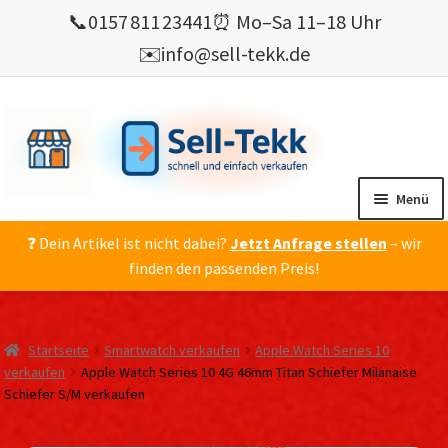
📞
0157 811 23441
⏰ Mo–Sa 11–18 Uhr
✉️
info@sell-tekk.de
Zur
Zum
Navigation
Inhalt
springen
springen
Menü
❓ Dein Artikel ist nicht dabei?
Jetzt Anfrage stellen
– wir
Mein Konto
finden den passenden Preis!
Alles Ankauf
verkaufen
Startseite
Smartwatch verkaufen
Apple Watch Series 10
Gebrauchte Elektronik verkaufen
verkaufen
Apple Watch Series 10 4G 46mm Titan Schiefer Milanaise
Schiefer S/M verkaufen
💰 Bonusprogramm
Wie’s geht ?