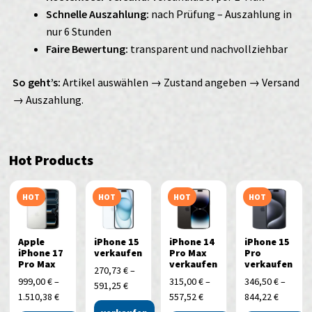
Schnelle Auszahlung:
nach Prüfung – Auszahlung in
nur 6 Stunden
Faire Bewertung:
transparent und nachvollziehbar
So geht’s:
Artikel auswählen → Zustand angeben → Versand
→ Auszahlung.
Hot Products
HOT
HOT
HOT
HOT
Apple
iPhone 15
iPhone 14
iPhone 15
iPhone 17
verkaufen
Pro Max
Pro
Pro Max
verkaufen
verkaufen
270,73
€
–
999,00
€
–
315,00
€
–
346,50
€
–
591,25
€
1.510,38
€
557,52
€
844,22
€