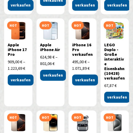
verkaufen
verkaufen
verkaufen
verkaufen
HOT
HOT
HOT
HOT
Apple
Apple
iPhone 16
LEGO
iPhone 17
iPhone Air
Pro
Duplo -
Pro
verkaufen
Große
624,98
€
–
interaktiv
909,00
€
–
495,00
€
–
802,06
€
e
1.223,69
€
1.071,89
€
Eisenbahn
(10428)
verkaufen
verkaufen
verkaufen
verkaufen
67,87
€
verkaufen
HOT
HOT
HOT
HOT