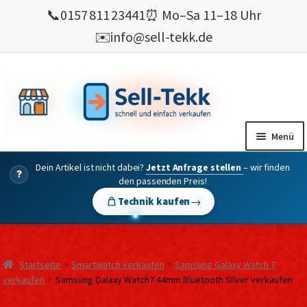
📞
0157 811 23441
⏰ Mo–Sa 11–18 Uhr
✉️
info@sell-tekk.de
Zur
Zum
Navigation
Inhalt
springen
springen
Menü
Dein Artikel ist nicht dabei?
Jetzt Anfrage stellen
– wir finden
Mein Konto
?
den passenden Preis!
Alles Ankauf
→
Technik kaufen
verkaufen
Gebrauchte Elektronik verkaufen
Startseite
Smartwatch verkaufen
Samsung Galaxy Watch 7
💰 Bonusprogramm
verkaufen
Samsung Galaxy Watch7 44mm Bluetooth Silver verkaufen
Wie’s geht ?