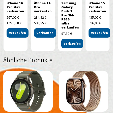
iPhone 16
iPhone 14
Samsung
iPhone 15
Pro Max
Pro
Galaxy
Pro Max
verkaufen
verkaufen
Buds 3
verkaufen
Pro SM-
567,00
€
–
284,92
€
–
435,02
€
–
R630
1.223,68
€
598,55
€
996,00
€
silber
verkaufen
verkaufen
verkaufen
verkaufen
97,30
€
verkaufen
Ähnliche Produkte