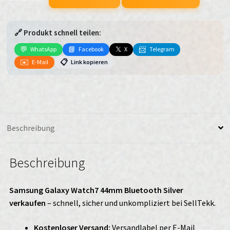
Watch7
44mm
🔗 Produkt schnell teilen:
Bluetooth
Silver
💬
📘
𝕏
📨
WhatsApp
Facebook
X
Telegram
verkaufen
✉️
📋
E-Mail
Link kopieren
Menge
Beschreibung
Beschreibung
Samsung Galaxy Watch7 44mm Bluetooth Silver
verkaufen
– schnell, sicher und unkompliziert bei SellTekk.
Kostenloser Versand:
Versandlabel per E-Mail