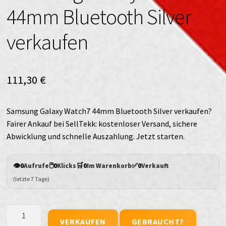
44mm Bluetooth Silver
verkaufen
111,30
€
Samsung Galaxy Watch7 44mm Bluetooth Silver verkaufen?
Fairer Ankauf bei SellTekk: kostenloser Versand, sichere
Abwicklung und schnelle Auszahlung. Jetzt starten.
👁️
🖱️
🛒
✅
0
Aufrufe
0
Klicks
0
Im Warenkorb
0
Verkauft
(letzte 7 Tage)
Samsung
VERKAUFEN
GEBRAUCHT?
Galaxy