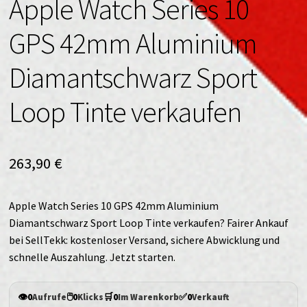
Apple Watch Series 10
GPS 42mm Aluminium
Diamantschwarz Sport
Loop Tinte verkaufen
263,90
€
Apple Watch Series 10 GPS 42mm Aluminium
Diamantschwarz Sport Loop Tinte verkaufen? Fairer Ankauf
bei SellTekk: kostenloser Versand, sichere Abwicklung und
schnelle Auszahlung. Jetzt starten.
👁️
🖱️
🛒
✅
0
Aufrufe
0
Klicks
0
Im Warenkorb
0
Verkauft