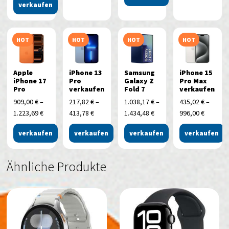
verkaufen
HOT
HOT
HOT
HOT
Apple
iPhone 13
Samsung
iPhone 15
iPhone 17
Pro
Galaxy Z
Pro Max
Pro
verkaufen
Fold 7
verkaufen
909,00
€
–
217,82
€
–
1.038,17
€
–
435,02
€
–
1.223,69
€
413,78
€
1.434,48
€
996,00
€
verkaufen
verkaufen
verkaufen
verkaufen
Ähnliche Produkte