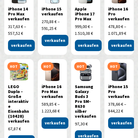
iPhone 14
iPhone 15
Apple
iPhone 16
Pro Max
verkaufen
iPhone 17
Pro
verkaufen
Pro Max
verkaufen
270,88
€
–
317,63
€
–
999,00
€
–
478,80
€
–
591,25
€
557,52
€
1.510,38
€
1.071,89
€
verkaufen
verkaufen
verkaufen
verkaufen
HOT
HOT
HOT
HOT
LEGO
iPhone 16
Samsung
iPhone 15
Duplo -
Pro Max
Galaxy
Pro
Große
verkaufen
Buds 3
verkaufen
interaktiv
Pro SM-
589,85
€
–
378,66
€
–
e
R630
1.223,68
€
844,22
€
Eisenbahn
silber
(10428)
verkaufen
verkaufen
verkaufen
verkaufen
97,30
€
67,87
€
verkaufen