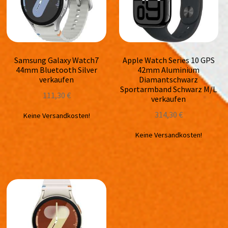
Samsung Galaxy Watch7
Apple Watch Series 10 GPS
44mm Bluetooth Silver
42mm Aluminium
verkaufen
Diamantschwarz
Sportarmband Schwarz M/L
111,30
€
verkaufen
314,30
€
Keine Versandkosten!
Keine Versandkosten!