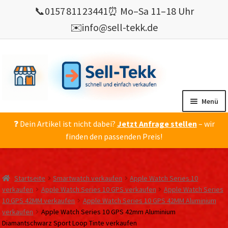
📞
0157 811 23441
⏰ Mo–Sa 11–18 Uhr
✉️
info@sell-tekk.de
Zur
Zum
Navigation
Inhalt
springen
springen
Menü
❓ Dein Artikel ist nicht dabei?
Jetzt Anfrage stellen
– wir
Mein Konto
finden den passenden Preis!
Alles Ankauf
verkaufen
Startseite
Smartwatch verkaufen
Apple Watch Series 10
Gebrauchte Elektronik verkaufen
verkaufen
Apple Watch Series 10 GPS verkaufen
Apple Watch Series
10 GPS 42MM verkaufen
Apple Watch Series 10 GPS 42MM Aluminium
💰 Bonusprogramm
verkaufen
Apple Watch Series 10 GPS 42mm Aluminium
Wie’s geht ?
Diamantschwarz Sport Loop Tinte verkaufen