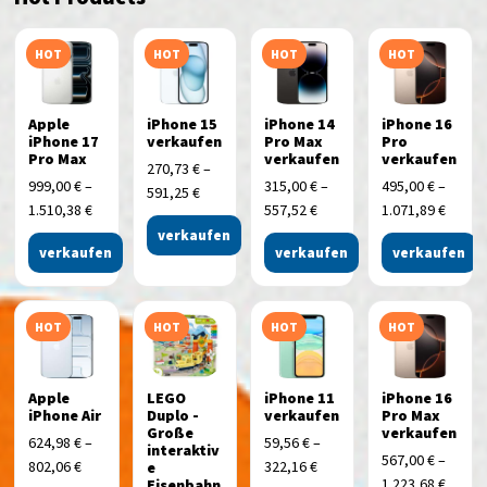
HOT
HOT
HOT
HOT
Apple
iPhone 15
iPhone 14
iPhone 16
iPhone 17
verkaufen
Pro Max
Pro
Pro Max
verkaufen
verkaufen
270,73
€
–
999,00
€
–
315,00
€
–
495,00
€
–
591,25
€
1.510,38
€
557,52
€
1.071,89
€
verkaufen
verkaufen
verkaufen
verkaufen
HOT
HOT
HOT
HOT
Apple
LEGO
iPhone 11
iPhone 16
iPhone Air
Duplo -
verkaufen
Pro Max
Große
verkaufen
624,98
€
–
59,56
€
–
interaktiv
567,00
€
–
802,06
€
322,16
€
e
1.223,68
€
Eisenbahn