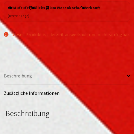
👁️
🖱️
🛒
✅
1
Aufrufe
0
Klicks
0
Im Warenkorb
0
Verkauft
(letzte 7 Tage)
Dieses Produkt ist derzeit ausverkauft und nicht verfügbar.
Beschreibung
Zusätzliche Informationen
Beschreibung