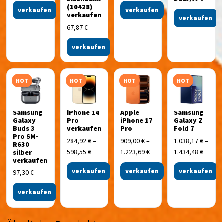
(10428)
verkaufen
verkaufen
verkaufen
verkaufen
67,87
€
verkaufen
HOT
HOT
HOT
HOT
Samsung
iPhone 14
Apple
Samsung
Galaxy
Pro
iPhone 17
Galaxy Z
Buds 3
verkaufen
Pro
Fold 7
Pro SM-
284,92
€
–
909,00
€
–
1.038,17
€
–
R630
598,55
€
1.223,69
€
1.434,48
€
silber
verkaufen
verkaufen
verkaufen
verkaufen
97,30
€
verkaufen