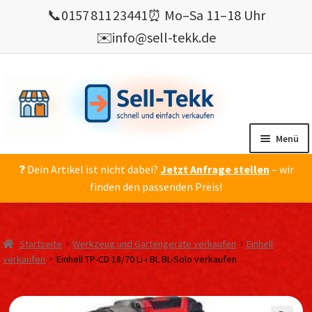
📞
0157 811 23441
⏰ Mo–Sa 11–18 Uhr
✉️
info@sell-tekk.de
Zur
Zum
Navigation
Inhalt
springen
springen
Menü
❓ Dein Artikel ist nicht dabei?
Jetzt Anfrage stellen
– wir
Mein Konto
finden den passenden Preis!
Alles Ankauf
verkaufen
Startseite
Werkzeug und Gartengeräte verkaufen
Einhell
Gebrauchte Elektronik verkaufen
verkaufen
Einhell TP-CD 18/70 Li-i BL BL-Solo verkaufen
💰 Bonusprogramm
Wie’s geht ?