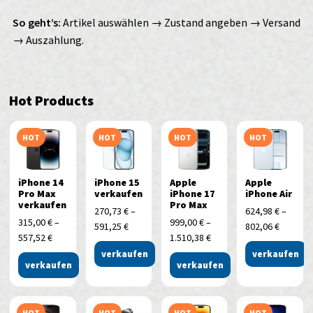
So geht’s:
Artikel auswählen → Zustand angeben → Versand
→ Auszahlung.
Hot Products
HOT
HOT
HOT
HOT
iPhone 14
iPhone 15
Apple
Apple
Pro Max
verkaufen
iPhone 17
iPhone Air
verkaufen
Pro Max
270,73
€
–
624,98
€
–
315,00
€
–
999,00
€
–
591,25
€
802,06
€
557,52
€
1.510,38
€
verkaufen
verkaufen
verkaufen
verkaufen
HOT
HOT
HOT
HOT