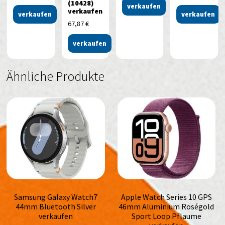
(10428)
verkaufen
verkaufen
verkaufen
verkaufen
67,87
€
verkaufen
Ähnliche Produkte
Samsung Galaxy Watch7
Apple Watch Series 10 GPS
44mm Bluetooth Silver
46mm Aluminium Roségold
verkaufen
Sport Loop Pflaume