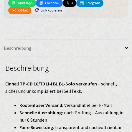
i
💬
📘
𝕏
📨
WhatsApp
Facebook
X
Telegram
BL
✉️
📋
E-Mail
Link kopieren
BL-
Solo
verkaufen
Menge
Beschreibung
Beschreibung
Einhell TP-CD 18/70 Li-i BL BL-Solo verkaufen
– schnell,
sicher und unkompliziert bei SellTekk.
Kostenloser Versand:
Versandlabel per E-Mail
Schnelle Auszahlung:
nach Prüfung – Auszahlung in
nur 6 Stunden
Faire Bewertung:
transparent und nachvollziehbar