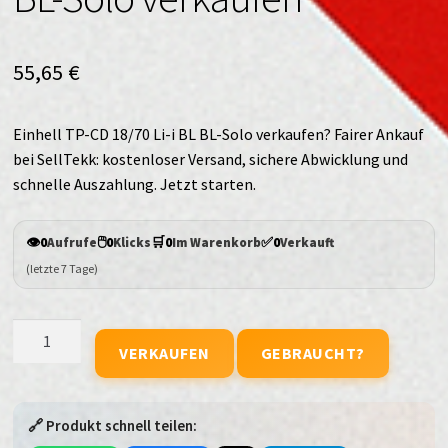
55,65
€
Einhell TP-CD 18/70 Li-i BL BL-Solo verkaufen? Fairer Ankauf
bei SellTekk: kostenloser Versand, sichere Abwicklung und
schnelle Auszahlung. Jetzt starten.
👁️
🖱️
🛒
✅
0
Aufrufe
0
Klicks
0
Im Warenkorb
0
Verkauft
(letzte 7 Tage)
Einhell
VERKAUFEN
GEBRAUCHT?
TP-
CD
18/70
🔗 Produkt schnell teilen:
Li-