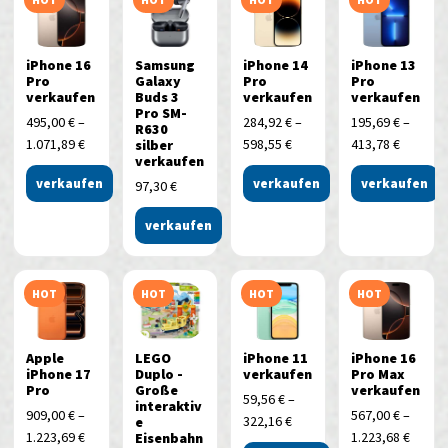
iPhone 16
Samsung
iPhone 14
iPhone 13
Pro
Galaxy
Pro
Pro
verkaufen
Buds 3
verkaufen
verkaufen
Pro SM-
495,00
€
–
284,92
€
–
195,69
€
–
R630
1.071,89
€
598,55
€
413,78
€
silber
verkaufen
verkaufen
verkaufen
verkaufen
97,30
€
verkaufen
HOT
HOT
HOT
HOT
Apple
LEGO
iPhone 11
iPhone 16
iPhone 17
Duplo -
verkaufen
Pro Max
Pro
Große
verkaufen
59,56
€
–
interaktiv
909,00
€
–
567,00
€
–
322,16
€
e
1.223,69
€
1.223,68
€
Eisenbahn