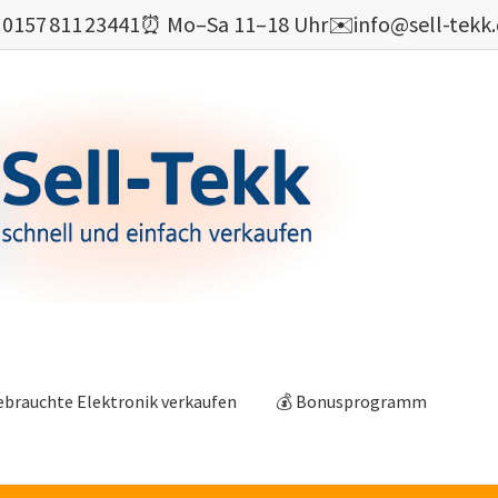

0157 811 23441
⏰ Mo–Sa 11–18 Uhr
✉️
info@sell-tekk
ebrauchte Elektronik verkaufen
💰 Bonusprogramm