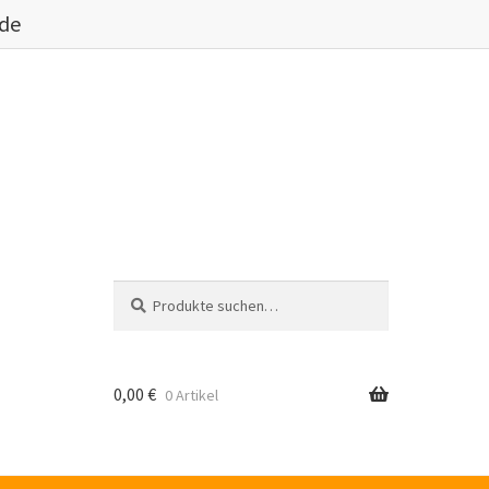
.de
Suche
Suche
nach:
0,00
€
0 Artikel