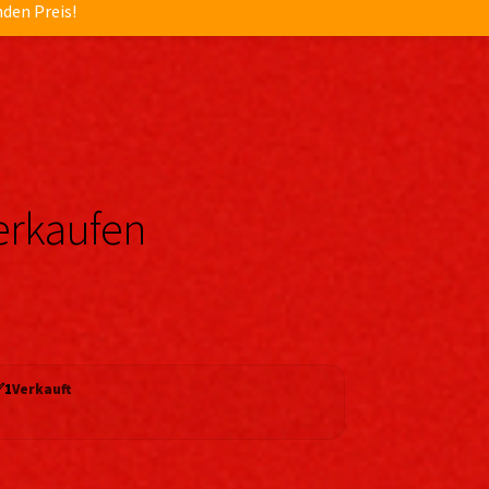
nden Preis!
erkaufen
✅
1
Verkauft