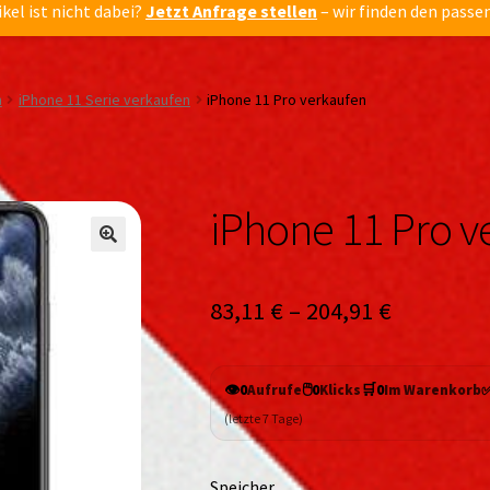
ikel ist nicht dabei?
Jetzt Anfrage stellen
– wir finden den passe
n
iPhone 11 Serie verkaufen
iPhone 11 Pro verkaufen
iPhone 11 Pro v
🔍
🔍
83,11
€
–
204,91
€
👁️
🖱️
🛒
0
Aufrufe
0
Klicks
0
Im Warenkorb
(letzte 7 Tage)
Speicher