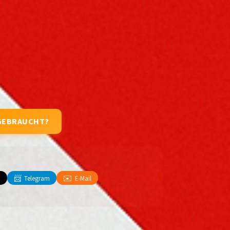
GEBRAUCHT?
📨
✉️
X
Telegram
E-Mail