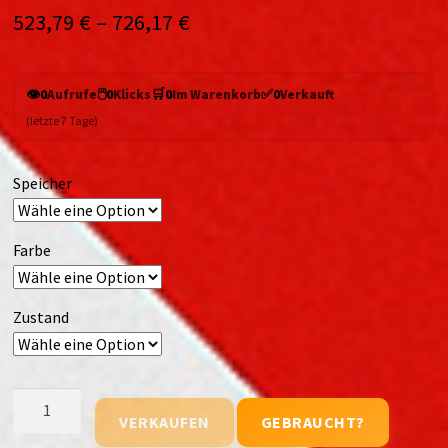
523,79
€
–
726,17
€
👁️
🖱️
🛒
✅
0
Aufrufe
0
Klicks
0
Im Warenkorb
0
Verkauft
(letzte 7 Tage)
Speicher
Farbe
Zustand
Google
VERKAUFEN
GEBRAUCHT?
Pixel