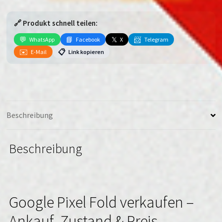
Fold
Menge
🔗 Produkt schnell teilen:
💬
📘
𝕏
📨
WhatsApp
Facebook
X
Telegram
✉️
📋
E-Mail
Link kopieren
Beschreibung
Beschreibung
Google Pixel Fold verkaufen –
Ankauf, Zustand & Preis