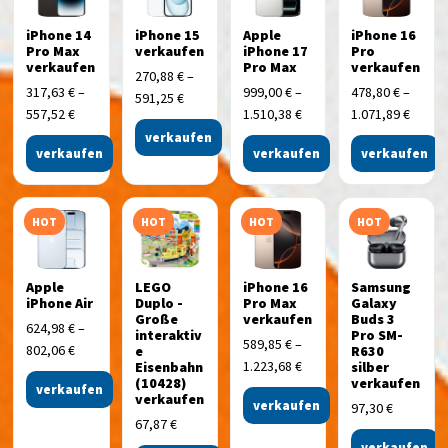
iPhone 14
iPhone 15
Apple
iPhone 16
Pro Max
verkaufen
iPhone 17
Pro
verkaufen
Pro Max
verkaufen
270,88
€
–
317,63
€
–
999,00
€
–
478,80
€
–
591,25
€
557,52
€
1.510,38
€
1.071,89
€
verkaufen
verkaufen
verkaufen
verkaufen
HOT
HOT
HOT
HOT
Apple
LEGO
iPhone 16
Samsung
iPhone Air
Duplo -
Pro Max
Galaxy
Große
verkaufen
Buds 3
624,98
€
–
interaktiv
Pro SM-
589,85
€
–
802,06
€
e
R630
1.223,68
€
Eisenbahn
silber
(10428)
verkaufen
verkaufen
verkaufen
verkaufen
97,30
€
67,87
€
verkaufen