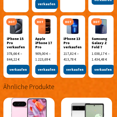
verkaufen
HOT
HOT
HOT
HOT
iPhone 15
Apple
iPhone 13
Samsung
Pro
iPhone 17
Pro
Galaxy Z
verkaufen
Pro
verkaufen
Fold 7
378,66
€
–
909,00
€
–
217,82
€
–
1.038,17
€
–
844,22
€
1.223,69
€
413,78
€
1.434,48
€
verkaufen
verkaufen
verkaufen
verkaufen
Ähnliche Produkte