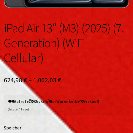
iPad Air 13″ (M3) (2025) (7.
Generation) (WiFi +
Cellular)
624,98
€
–
1.062,03
€
👁️
🖱️
🛒
✅
0
Aufrufe
0
Klicks
0
Im Warenkorb
0
Verkauft
(letzte 7 Tage)
Speicher