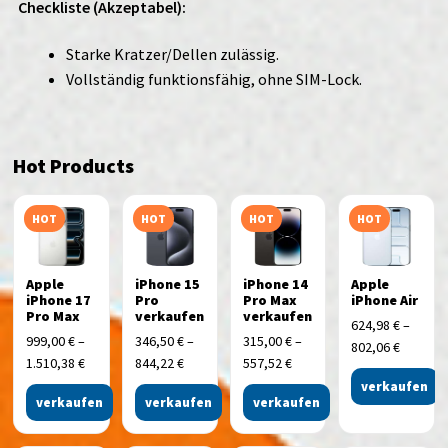
Checkliste (Akzeptabel):
Starke Kratzer/Dellen zulässig.
Vollständig funktionsfähig, ohne SIM-Lock.
Hot Products
HOT
HOT
HOT
HOT
Apple
iPhone 15
iPhone 14
Apple
iPhone 17
Pro
Pro Max
iPhone Air
Pro Max
verkaufen
verkaufen
624,98
€
–
999,00
€
–
346,50
€
–
315,00
€
–
802,06
€
1.510,38
€
844,22
€
557,52
€
verkaufen
verkaufen
verkaufen
verkaufen