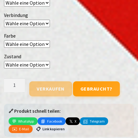
Verbindung
Farbe
Zustand
iPad
VERKAUFEN
GEBRAUCHT?
Air
13"
(M3)
🔗 Produkt schnell teilen:
(2025)
(7.
💬
📘
𝕏
📨
WhatsApp
Facebook
X
Telegram
Generation)
✉️
📋
E-Mail
Link kopieren
(WiFi