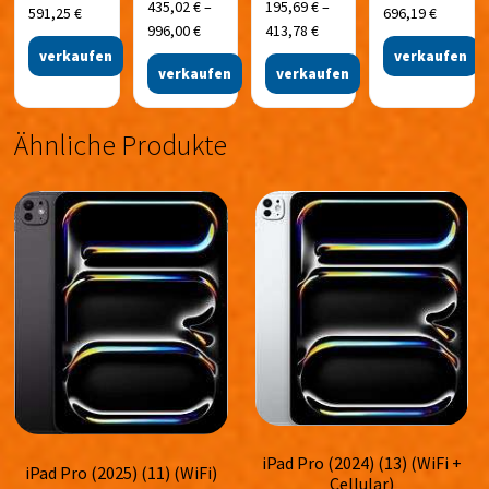
435,02
€
–
195,69
€
–
591,25
€
696,19
€
996,00
€
413,78
€
verkaufen
verkaufen
verkaufen
verkaufen
Ähnliche Produkte
iPad Pro (2024) (13) (WiFi +
iPad Pro (2025) (11) (WiFi)
Cellular)