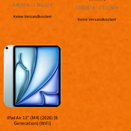
845,06
€
–
1.382,32
€
1.012,87
€
–
1.127,50
€
Keine Versandkosten!
Keine Versandkosten!
iPad Air 13″ (M4) (2026) (8.
Generation) (WiFi)