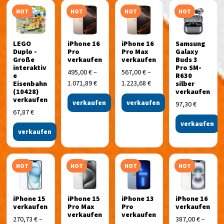
HOT
HOT
HOT
HOT
LEGO
iPhone 16
iPhone 16
Samsung
Duplo -
Pro
Pro Max
Galaxy
Große
verkaufen
verkaufen
Buds 3
interaktiv
Pro SM-
495,00
€
–
567,00
€
–
e
R630
1.071,89
€
1.223,68
€
Eisenbahn
silber
(10428)
verkaufen
verkaufen
verkaufen
verkaufen
97,30
€
67,87
€
verkaufen
verkaufen
HOT
HOT
HOT
HOT
iPhone 15
iPhone 15
iPhone 13
iPhone 16
verkaufen
Pro Max
Pro
verkaufen
verkaufen
verkaufen
270,73
€
–
387,00
€
–