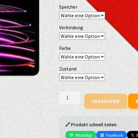
Speicher
Verbindung
Farbe
Zustand
iPad
VERKAUFEN
Pro
(2022)
(12.9)
(WiFi)
🔗 Produkt schnell teilen:
Menge
💬
📘
𝕏
WhatsApp
Facebook