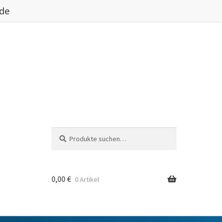
.de
Suche
Suche
nach:
0,00
€
0 Artikel