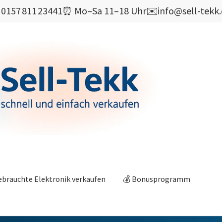

0157 811 23441
⏰ Mo–Sa 11–18 Uhr
✉️
info@sell-tekk
ebrauchte Elektronik verkaufen
💰 Bonusprogramm