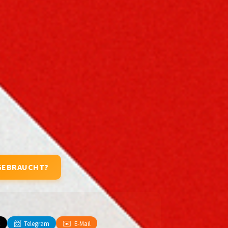
GEBRAUCHT?
📨
✉️
X
Telegram
E-Mail