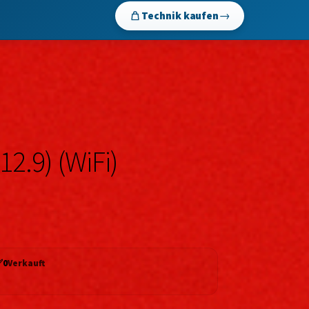
→
Technik kaufen
12.9) (WiFi)
✅
0
Verkauft