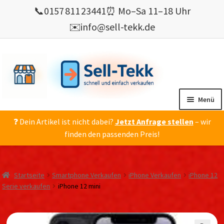
📞
0157 811 23441
⏰ Mo–Sa 11–18 Uhr
✉️
info@sell-tekk.de
Zur
Zum
Navigation
Inhalt
springen
springen
Menü
❓ Dein Artikel ist nicht dabei?
Jetzt Anfrage stellen
– wir
Mein Konto
finden den passenden Preis!
Alles Ankauf
verkaufen
Startseite
Smartphone Verkaufen
iPhone Verkaufen
iPhone 12
Gebrauchte Elektronik verkaufen
Serie verkaufen
iPhone 12 mini
💰 Bonusprogramm
Wie’s geht ?