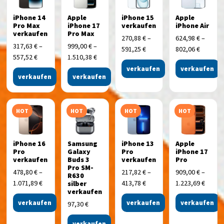
iPhone 14
Apple
iPhone 15
Apple
Pro Max
iPhone 17
verkaufen
iPhone Air
verkaufen
Pro Max
270,88
€
–
624,98
€
–
317,63
€
–
999,00
€
–
591,25
€
802,06
€
557,52
€
1.510,38
€
verkaufen
verkaufen
verkaufen
verkaufen
HOT
HOT
HOT
HOT
iPhone 16
Samsung
iPhone 13
Apple
Pro
Galaxy
Pro
iPhone 17
verkaufen
Buds 3
verkaufen
Pro
Pro SM-
478,80
€
–
217,82
€
–
909,00
€
–
R630
1.071,89
€
413,78
€
1.223,69
€
silber
verkaufen
verkaufen
verkaufen
verkaufen
97,30
€
verkaufen