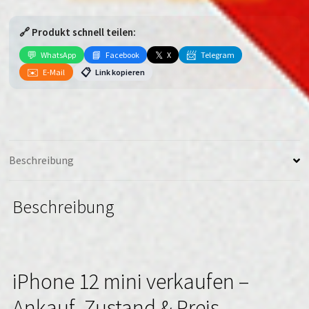
mini
Menge
🔗 Produkt schnell teilen:
💬
📘
𝕏
📨
WhatsApp
Facebook
X
Telegram
✉️
📋
E-Mail
Link kopieren
Beschreibung
Beschreibung
iPhone 12 mini verkaufen –
Ankauf, Zustand & Preis