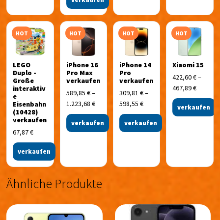
HOT
HOT
HOT
HOT
LEGO
iPhone 16
iPhone 14
Xiaomi 15
Duplo -
Pro Max
Pro
422,60
€
–
Große
verkaufen
verkaufen
467,89
€
interaktiv
589,85
€
–
309,81
€
–
e
1.223,68
€
598,55
€
Eisenbahn
verkaufen
(10428)
verkaufen
verkaufen
verkaufen
67,87
€
verkaufen
Ähnliche Produkte