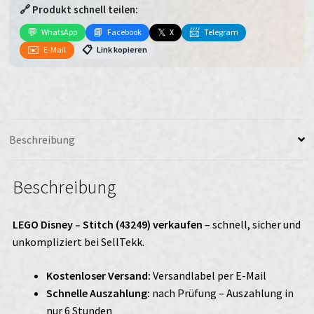
🔗 Produkt schnell teilen:
(43249)
verkaufen
💬
📘
𝕏
📨
WhatsApp
Facebook
X
Telegram
Menge
✉️
📋
E-Mail
Link kopieren
Beschreibung
Beschreibung
LEGO Disney – Stitch (43249) verkaufen
– schnell, sicher und
unkompliziert bei SellTekk.
Kostenloser Versand:
Versandlabel per E-Mail
Schnelle Auszahlung:
nach Prüfung – Auszahlung in
nur 6 Stunden