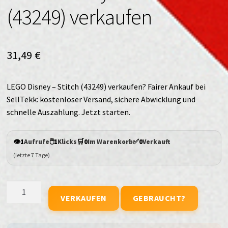
(43249) verkaufen
31,49
€
LEGO Disney – Stitch (43249) verkaufen? Fairer Ankauf bei
SellTekk: kostenloser Versand, sichere Abwicklung und
schnelle Auszahlung. Jetzt starten.
👁️
🖱️
🛒
✅
1
Aufrufe
1
Klicks
0
Im Warenkorb
0
Verkauft
(letzte 7 Tage)
LEGO
VERKAUFEN
GEBRAUCHT?
Disney
-
Stitch