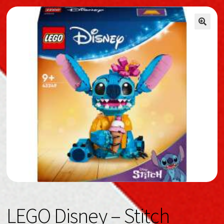
🔍
🔍
LEGO Disney – Stitch