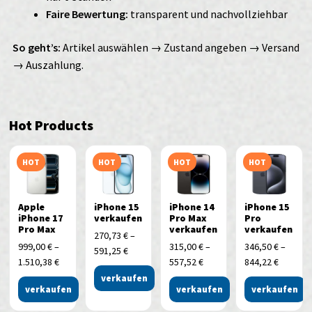
Faire Bewertung:
transparent und nachvollziehbar
So geht’s:
Artikel auswählen → Zustand angeben → Versand
→ Auszahlung.
Hot Products
HOT
HOT
HOT
HOT
Apple
iPhone 15
iPhone 14
iPhone 15
iPhone 17
verkaufen
Pro Max
Pro
Pro Max
verkaufen
verkaufen
270,73
€
–
999,00
€
–
315,00
€
–
346,50
€
–
591,25
€
1.510,38
€
557,52
€
844,22
€
verkaufen
verkaufen
verkaufen
verkaufen