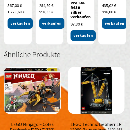
Pro SM-
567,00
€
–
284,92
€
–
435,02
€
–
R630
1.223,68
€
598,55
€
996,00
€
silber
verkaufen
verkaufen
verkaufen
verkaufen
97,30
€
verkaufen
Ähnliche Produkte
LEGO Ninjago – Coles
LEGO Technic Liebherr LR
Erddrache EVO (71782)
13000 Raupenkran (42146)