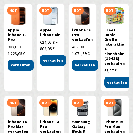
HOT
HOT
HOT
HOT
Apple
Apple
iPhone 16
LEGO
iPhone 17
iPhone Air
Pro
Duplo -
Pro
verkaufen
Große
624,98
€
–
interaktiv
909,00
€
–
495,00
€
–
802,06
€
e
1.223,69
€
1.071,89
€
Eisenbahn
(10428)
verkaufen
verkaufen
verkaufen
verkaufen
67,87
€
verkaufen
HOT
HOT
HOT
HOT
iPhone 16
iPhone 14
Samsung
iPhone 15
Pro Max
Pro
Galaxy
Pro Max
verkaufen
verkaufen
Buds 3
verkaufen