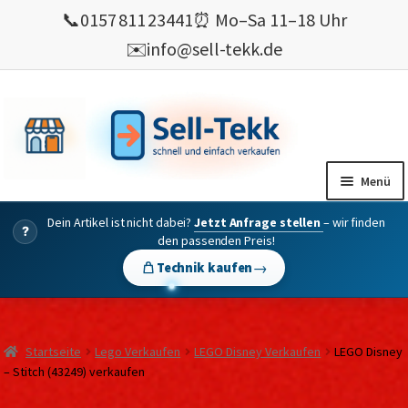
📞
0157 811 23441
⏰ Mo–Sa 11–18 Uhr
✉️
info@sell-tekk.de
Zur
Zum
Navigation
Inhalt
springen
springen
Menü
Dein Artikel ist nicht dabei?
Jetzt Anfrage stellen
– wir finden
Mein Konto
?
den passenden Preis!
Alles Ankauf
→
Technik kaufen
verkaufen
Gebrauchte Elektronik verkaufen
Startseite
Lego Verkaufen
LEGO Disney Verkaufen
LEGO Disney
💰 Bonusprogramm
– Stitch (43249) verkaufen
Wie’s geht ?