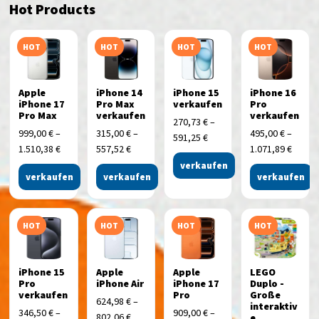
Hot Products
HOT
HOT
HOT
HOT
Apple
iPhone 14
iPhone 15
iPhone 16
iPhone 17
Pro Max
verkaufen
Pro
Pro Max
verkaufen
verkaufen
270,73
€
–
999,00
€
–
315,00
€
–
495,00
€
–
591,25
€
1.510,38
€
557,52
€
1.071,89
€
verkaufen
verkaufen
verkaufen
verkaufen
HOT
HOT
HOT
HOT
iPhone 15
Apple
Apple
LEGO
Pro
iPhone Air
iPhone 17
Duplo -
verkaufen
Pro
Große
624,98
€
–
interaktiv
346,50
€
–
909,00
€
–
802,06
€
e