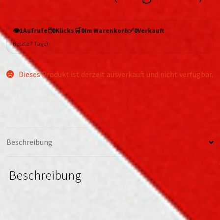
👁️
🖱️
🛒
✅
1
Aufrufe
0
Klicks
0
Im Warenkorb
0
Verkauft
(letzte 7 Tage)
Dieses Produkt ist derzeit ausverkauft und nicht verfügbar.
Beschreibung
Beschreibung