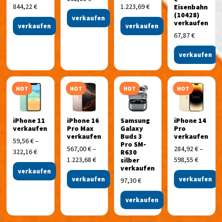
844,22
€
1.223,69
€
Eisenbahn
(10428)
verkaufen
verkaufen
verkaufen
verkaufen
67,87
€
verkaufen
HOT
HOT
HOT
HOT
iPhone 11
iPhone 16
Samsung
iPhone 14
verkaufen
Pro Max
Galaxy
Pro
verkaufen
Buds 3
verkaufen
59,56
€
–
Pro SM-
567,00
€
–
284,92
€
–
322,16
€
R630
1.223,68
€
598,55
€
silber
verkaufen
verkaufen
verkaufen
verkaufen
97,30
€
verkaufen