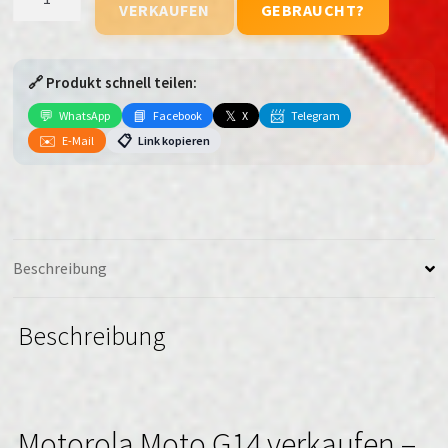
VERKAUFEN
GEBRAUCHT?
Moto
G14
Menge
🔗 Produkt schnell teilen:
💬
📘
𝕏
📨
WhatsApp
Facebook
X
Telegram
✉️
📋
E-Mail
Link kopieren
Beschreibung
Beschreibung
Motorola Moto G14 verkaufen –