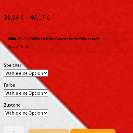
33,24
€
–
46,17
€
👁️
🖱️
🛒
✅
0
Aufrufe
0
Klicks
0
Im Warenkorb
0
Verkauft
(letzte 7 Tage)
Speicher
Farbe
Zustand
Motorola