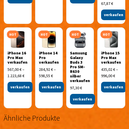
67,87
€
verkaufen
HOT
HOT
HOT
HOT
iPhone 16
iPhone 14
Samsung
iPhone 15
Pro Max
Pro
Galaxy
Pro Max
verkaufen
verkaufen
Buds 3
verkaufen
Pro SM-
567,00
€
–
284,92
€
–
435,02
€
–
R630
1.223,68
€
598,55
€
996,00
€
silber
verkaufen
verkaufen
verkaufen
verkaufen
97,30
€
verkaufen
Ähnliche Produkte