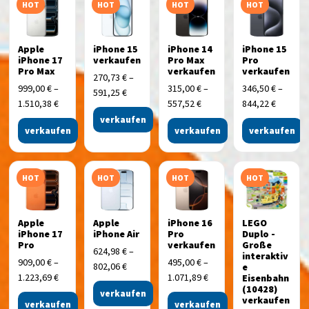
HOT
HOT
HOT
HOT
Apple
iPhone 15
iPhone 14
iPhone 15
iPhone 17
verkaufen
Pro Max
Pro
Pro Max
verkaufen
verkaufen
270,73
€
–
999,00
€
–
315,00
€
–
346,50
€
–
591,25
€
1.510,38
€
557,52
€
844,22
€
verkaufen
verkaufen
verkaufen
verkaufen
HOT
HOT
HOT
HOT
Apple
Apple
iPhone 16
LEGO
iPhone 17
iPhone Air
Pro
Duplo -
Pro
verkaufen
Große
624,98
€
–
interaktiv
909,00
€
–
495,00
€
–
802,06
€
e
1.223,69
€
1.071,89
€
Eisenbahn
(10428)
verkaufen
verkaufen
verkaufen
verkaufen