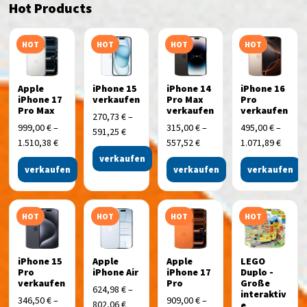
Hot Products
HOT
HOT
HOT
HOT
Apple
iPhone 15
iPhone 14
iPhone 16
iPhone 17
verkaufen
Pro Max
Pro
Pro Max
verkaufen
verkaufen
270,73
€
–
999,00
€
–
315,00
€
–
495,00
€
–
591,25
€
1.510,38
€
557,52
€
1.071,89
€
verkaufen
verkaufen
verkaufen
verkaufen
HOT
HOT
HOT
HOT
iPhone 15
Apple
Apple
LEGO
Pro
iPhone Air
iPhone 17
Duplo -
verkaufen
Pro
Große
624,98
€
–
interaktiv
346,50
€
–
909,00
€
–
802,06
€
e