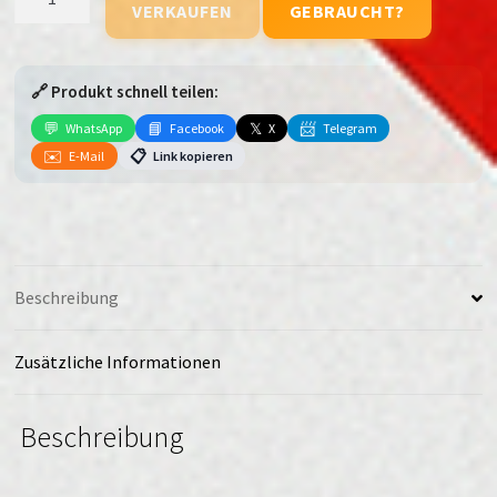
VERKAUFEN
GEBRAUCHT?
Nord
CE
Menge
🔗 Produkt schnell teilen:
💬
📘
𝕏
📨
WhatsApp
Facebook
X
Telegram
✉️
📋
E-Mail
Link kopieren
Beschreibung
Zusätzliche Informationen
Beschreibung