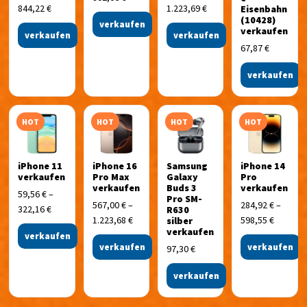
844,22
€
1.223,69
€
Eisenbahn
(10428)
verkaufen
verkaufen
verkaufen
verkaufen
67,87
€
verkaufen
HOT
HOT
HOT
HOT
iPhone 11
iPhone 16
Samsung
iPhone 14
verkaufen
Pro Max
Galaxy
Pro
verkaufen
Buds 3
verkaufen
59,56
€
–
Pro SM-
567,00
€
–
284,92
€
–
322,16
€
R630
1.223,68
€
598,55
€
silber
verkaufen
verkaufen
verkaufen
verkaufen
97,30
€
verkaufen