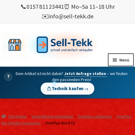
📞
0157 811 23441
⏰ Mo–Sa 11–18 Uhr
✉️
info@sell-tekk.de
Zur
Zum
Navigation
Inhalt
springen
springen
Menü
Dein Artikel ist nicht dabei?
Jetzt Anfrage stellen
– wir finden
Mein Konto
?
den passenden Preis!
Alles Ankauf
→
Technik kaufen
verkaufen
Gebrauchte Elektronik verkaufen
Startseite
Smartphone Verkaufen
Oneplus verkaufen
OnePlus
💰 Bonusprogramm
Nord Reihe verkaufen
OnePlus Nord CE
Wie’s geht ?