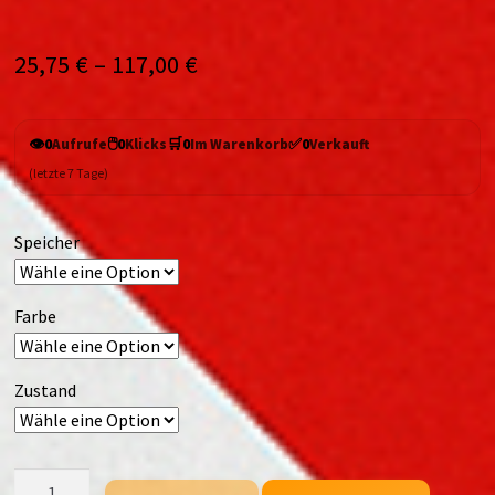
25,75
€
–
117,00
€
👁️
🖱️
🛒
✅
0
Aufrufe
0
Klicks
0
Im Warenkorb
0
Verkauft
(letzte 7 Tage)
Speicher
Farbe
Zustand
OnePlus