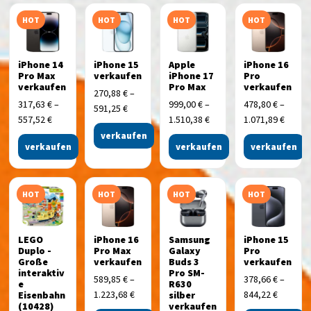
HOT
HOT
HOT
HOT
iPhone 14
iPhone 15
Apple
iPhone 16
Pro Max
verkaufen
iPhone 17
Pro
verkaufen
Pro Max
verkaufen
270,88
€
–
317,63
€
–
999,00
€
–
478,80
€
–
591,25
€
557,52
€
1.510,38
€
1.071,89
€
verkaufen
verkaufen
verkaufen
verkaufen
HOT
HOT
HOT
HOT
LEGO
iPhone 16
Samsung
iPhone 15
Duplo -
Pro Max
Galaxy
Pro
Große
verkaufen
Buds 3
verkaufen
interaktiv
Pro SM-
589,85
€
–
378,66
€
–
e
R630
1.223,68
€
844,22
€
Eisenbahn
silber
(10428)
verkaufen