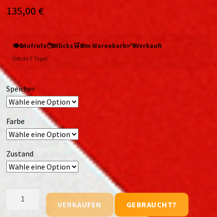
135,00
€
👁️
🖱️
🛒
✅
0
Aufrufe
0
Klicks
0
Im Warenkorb
0
Verkauft
(letzte 7 Tage)
Speicher
Farbe
Zustand
Oppo
VERKAUFEN
GEBRAUCHT?
Reno14