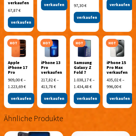
verkaufen
verkaufen
verkaufen
97,30
€
67,87
€
verkaufen
verkaufen
HOT
HOT
HOT
HOT
Apple
iPhone 13
Samsung
iPhone 15
iPhone 17
Pro
Galaxy Z
Pro Max
Pro
verkaufen
Fold 7
verkaufen
909,00
€
–
217,82
€
–
1.038,17
€
–
435,02
€
–
1.223,69
€
413,78
€
1.434,48
€
996,00
€
verkaufen
verkaufen
verkaufen
verkaufen
Ähnliche Produkte