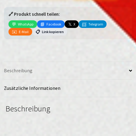
F
(5G)
🔗 Produkt schnell teilen:
Menge
💬
📘
𝕏
📨
WhatsApp
Facebook
X
Telegram
✉️
📋
E-Mail
Link kopieren
Beschreibung
Zusätzliche Informationen
Beschreibung