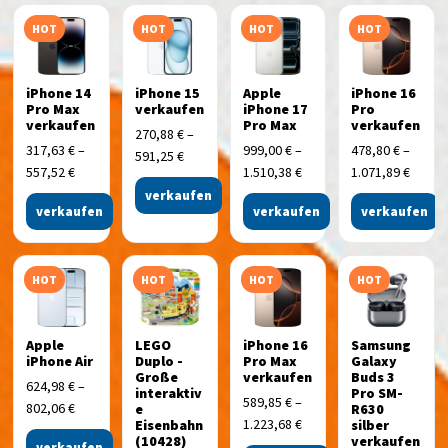
HOT
HOT
HOT
HOT
iPhone 14
iPhone 15
Apple
iPhone 16
Pro Max
verkaufen
iPhone 17
Pro
verkaufen
Pro Max
verkaufen
270,88
€
–
317,63
€
–
999,00
€
–
478,80
€
–
591,25
€
557,52
€
1.510,38
€
1.071,89
€
verkaufen
verkaufen
verkaufen
verkaufen
HOT
HOT
HOT
HOT
Apple
LEGO
iPhone 16
Samsung
iPhone Air
Duplo -
Pro Max
Galaxy
Große
verkaufen
Buds 3
624,98
€
–
interaktiv
Pro SM-
589,85
€
–
802,06
€
e
R630
1.223,68
€
Eisenbahn
silber
(10428)
verkaufen
verkaufen