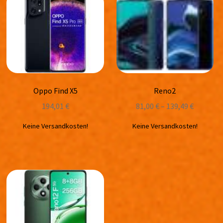
Oppo Find X5
Reno2
194,01
€
81,00
€
–
139,49
€
Keine Versandkosten!
Keine Versandkosten!