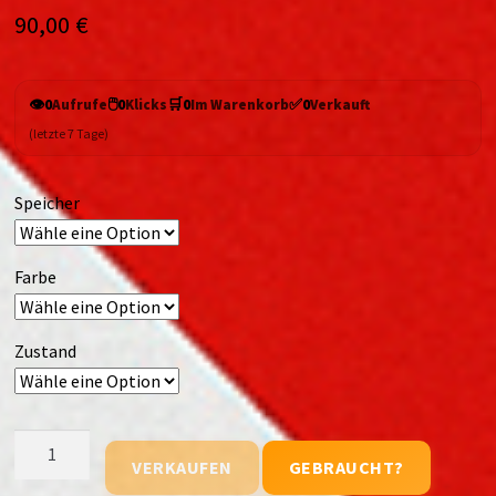
90,00
€
👁️
🖱️
🛒
✅
0
Aufrufe
0
Klicks
0
Im Warenkorb
0
Verkauft
(letzte 7 Tage)
Speicher
Farbe
Zustand
Reno
VERKAUFEN
GEBRAUCHT?
Z