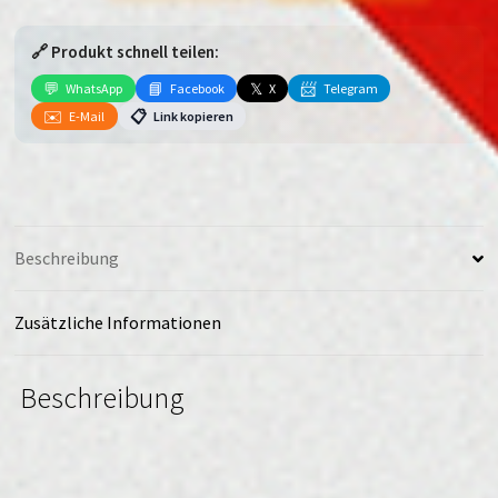
Menge
🔗 Produkt schnell teilen:
💬
📘
𝕏
📨
WhatsApp
Facebook
X
Telegram
✉️
📋
E-Mail
Link kopieren
Beschreibung
Zusätzliche Informationen
Beschreibung