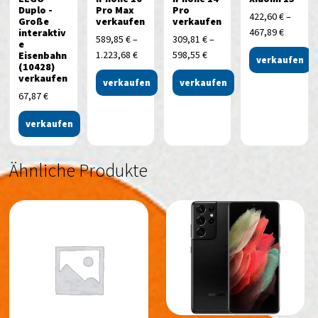
Duplo -
Pro Max
Pro
422,60
€
–
Große
verkaufen
verkaufen
467,89
€
interaktiv
589,85
€
–
309,81
€
–
e
1.223,68
€
598,55
€
Eisenbahn
verkaufen
(10428)
verkaufen
verkaufen
verkaufen
67,87
€
verkaufen
Ähnliche Produkte