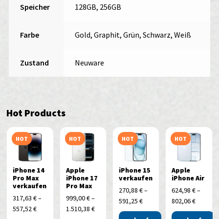
Speicher
128GB, 256GB
Farbe
Gold, Graphit, Grün, Schwarz, Weiß
Zustand
Neuware
Hot Products
HOT
HOT
HOT
HOT
iPhone 14
Apple
iPhone 15
Apple
Pro Max
iPhone 17
verkaufen
iPhone Air
verkaufen
Pro Max
270,88
€
–
624,98
€
–
317,63
€
–
999,00
€
–
591,25
€
802,06
€
557,52
€
1.510,38
€