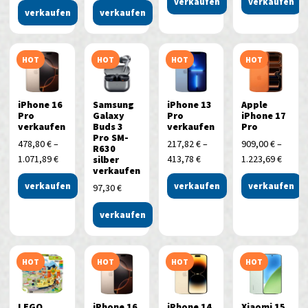
verkaufen
verkaufen
verkaufen
verkaufen
HOT
HOT
HOT
HOT
iPhone 16
Samsung
iPhone 13
Apple
Pro
Galaxy
Pro
iPhone 17
verkaufen
Buds 3
verkaufen
Pro
Pro SM-
478,80
€
–
217,82
€
–
909,00
€
–
R630
1.071,89
€
413,78
€
1.223,69
€
silber
verkaufen
verkaufen
verkaufen
verkaufen
97,30
€
verkaufen
HOT
HOT
HOT
HOT
LEGO
iPhone 16
iPhone 14
Xiaomi 15