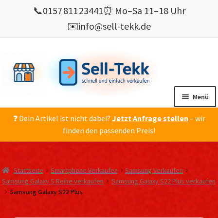
📞
0157 811 23441
⏰ Mo–Sa 11–18 Uhr
✉️
info@sell-tekk.de
Zur
Zum
Navigation
Inhalt
springen
springen
Menü
❓ Dein Artikel ist nicht dabei?
Jetzt Anfrage stellen
– wir
Mein Konto
finden den passenden Preis!
Alles Ankauf
verkaufen
Startseite
Smartphone Verkaufen
Samsung Verkaufen
Gebrauchte Elektronik verkaufen
Samsung Galaxy S Reihe verkaufen
Samsung Galaxy S22 Plus verkaufen
Samsung Galaxy S22 Plus
💰 Bonusprogramm
Wie’s geht ?