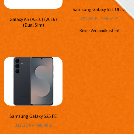
Samsung Galaxy S21 Ultra
222,55
€
–
355,51
€
Galaxy A5 (A510) (2016)
(Dual Sim)
Keine Versandkosten!
Samsung Galaxy S25 FE
317,32
€
–
498,49
€