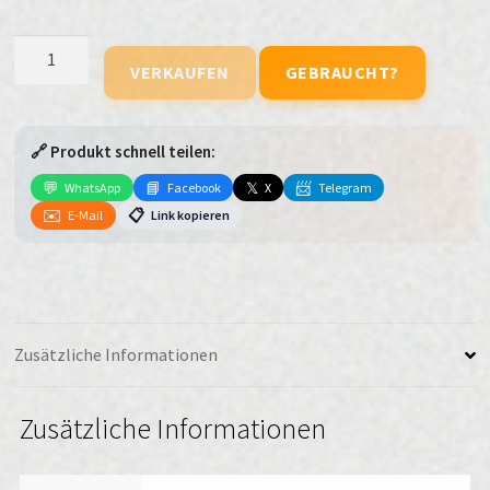
Samsung
VERKAUFEN
GEBRAUCHT?
Galaxy
S22
Plus
🔗 Produkt schnell teilen:
Menge
💬
📘
𝕏
📨
WhatsApp
Facebook
X
Telegram
✉️
📋
E-Mail
Link kopieren
Zusätzliche Informationen
Zusätzliche Informationen