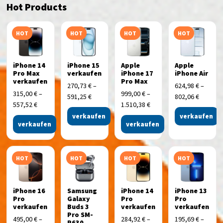
Hot Products
HOT
HOT
HOT
HOT
iPhone 14
iPhone 15
Apple
Apple
Pro Max
verkaufen
iPhone 17
iPhone Air
verkaufen
Pro Max
270,73
€
–
624,98
€
–
315,00
€
–
999,00
€
–
591,25
€
802,06
€
557,52
€
1.510,38
€
verkaufen
verkaufen
verkaufen
verkaufen
HOT
HOT
HOT
HOT
iPhone 16
Samsung
iPhone 14
iPhone 13
Pro
Galaxy
Pro
Pro
verkaufen
Buds 3
verkaufen
verkaufen
Pro SM-
495,00
€
–
284,92
€
–
195,69
€
–
R630