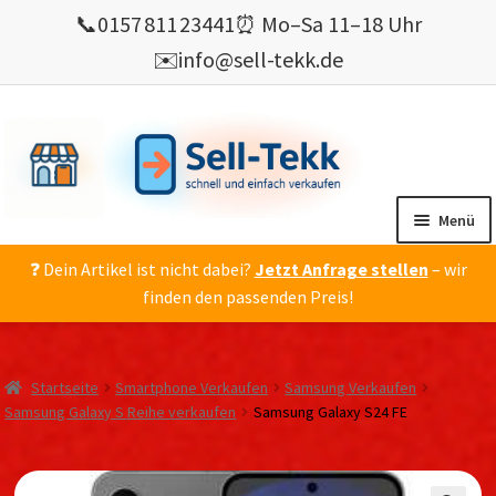
📞
0157 811 23441
⏰ Mo–Sa 11–18 Uhr
✉️
info@sell-tekk.de
Zur
Zum
Navigation
Inhalt
springen
springen
Menü
❓ Dein Artikel ist nicht dabei?
Jetzt Anfrage stellen
– wir
Mein Konto
finden den passenden Preis!
Alles Ankauf
verkaufen
Startseite
Smartphone Verkaufen
Samsung Verkaufen
Gebrauchte Elektronik verkaufen
Samsung Galaxy S Reihe verkaufen
Samsung Galaxy S24 FE
💰 Bonusprogramm
Wie’s geht ?