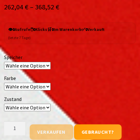
262,04
€
–
368,52
€
👁️
🖱️
🛒
✅
0
Aufrufe
0
Klicks
0
Im Warenkorb
0
Verkauft
(letzte 7 Tage)
Speicher
Farbe
Zustand
Samsung
VERKAUFEN
GEBRAUCHT?
Galaxy