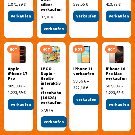
1.071,89
€
598,55
€
413,78
€
silber
verkaufen
verkaufen
verkaufen
verkaufen
97,30
€
verkaufen
HOT
HOT
HOT
HOT
Apple
LEGO
iPhone 11
iPhone 16
iPhone 17
Duplo -
verkaufen
Pro Max
Pro
Große
verkaufen
59,56
€
–
interaktiv
909,00
€
–
567,00
€
–
322,16
€
e
1.223,69
€
1.223,68
€
Eisenbahn
(10428)
verkaufen
verkaufen
verkaufen
verkaufen
67,87
€
verkaufen