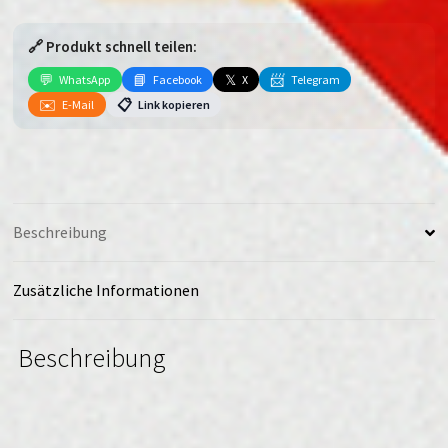
S24
FE
🔗 Produkt schnell teilen:
Menge
💬
📘
𝕏
📨
WhatsApp
Facebook
X
Telegram
✉️
📋
E-Mail
Link kopieren
Beschreibung
Zusätzliche Informationen
Beschreibung